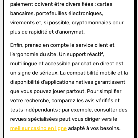
paiement doivent être diversifiées : cartes
bancaires, portefeuilles électroniques,
virements et, si possible, cryptomonnaies pour
plus de rapidité et d’anonymat.
Enfin, prenez en compte le service client et
l’ergonomie du site. Un support réactif,
multilingue et accessible par chat en direct est
un signe de sérieux. La compatibilité mobile et la
disponibilité d’applications natives garantissent
que vous pouvez jouer partout. Pour simplifier
votre recherche, comparez les avis vérifiés et
tests indépendants ; par exemple, consulter des
revues spécialisées peut vous diriger vers le
meilleur casino en ligne
adapté à vos besoins.