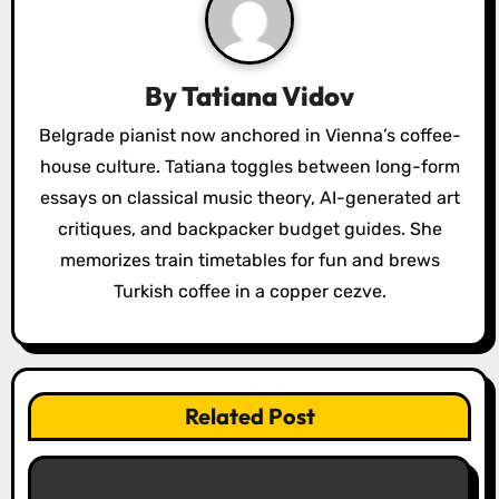
i
g
By
Tatiana Vidov
a
Belgrade pianist now anchored in Vienna’s coffee-
house culture. Tatiana toggles between long-form
t
essays on classical music theory, AI-generated art
i
critiques, and backpacker budget guides. She
o
memorizes train timetables for fun and brews
Turkish coffee in a copper cezve.
n
Related Post