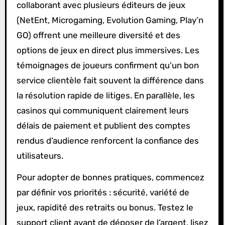
collaborant avec plusieurs éditeurs de jeux
(NetEnt, Microgaming, Evolution Gaming, Play’n
GO) offrent une meilleure diversité et des
options de jeux en direct plus immersives. Les
témoignages de joueurs confirment qu’un bon
service clientèle fait souvent la différence dans
la résolution rapide de litiges. En parallèle, les
casinos qui communiquent clairement leurs
délais de paiement et publient des comptes
rendus d’audience renforcent la confiance des
utilisateurs.
Pour adopter de bonnes pratiques, commencez
par définir vos priorités : sécurité, variété de
jeux, rapidité des retraits ou bonus. Testez le
support client avant de déposer de l’argent, lisez