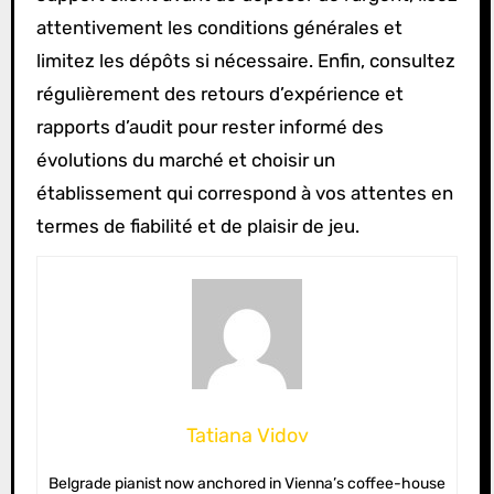
attentivement les conditions générales et
limitez les dépôts si nécessaire. Enfin, consultez
régulièrement des retours d’expérience et
rapports d’audit pour rester informé des
évolutions du marché et choisir un
établissement qui correspond à vos attentes en
termes de fiabilité et de plaisir de jeu.
Tatiana Vidov
Belgrade pianist now anchored in Vienna’s coffee-house