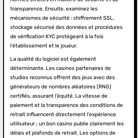
transparence. Ensuite, examinez les
mécanismes de sécurité : chiffrement SSL,
stockage sécurisé des données et procédures
de vérification KYC protégeant à la fois
l’établissement et le joueur.
La qualité du logiciel est également
déterminante. Les casinos partenaires de
studios reconnus offrent des jeux avec des
générateurs de nombres aléatoires (RNG)
certifiés, assurant l’équité. La vitesse de
paiement et la transparence des conditions de
retrait influencent directement l’expérience
utilisateur ; un bon casino publie clairement les
délais et plafonds de retrait. Les options de