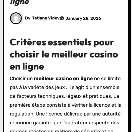
ligne
By
Tatiana Vidov
January 28, 2026
Critères essentiels pour
choisir le
meilleur casino
en ligne
Choisir un
meilleur casino en ligne
ne se limite
pas à la variété des jeux : il s’agit d’un ensemble
de facteurs techniques, légaux et pratiques. La
première étape consiste à vérifier la licence et la
régulation. Une licence délivrée par une autorité
reconnue garantit que l’opérateur respecte des
normes strictes en matière de sécurité et de