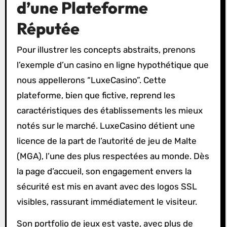
d’une Plateforme
Réputée
Pour illustrer les concepts abstraits, prenons
l’exemple d’un casino en ligne hypothétique que
nous appellerons “LuxeCasino”. Cette
plateforme, bien que fictive, reprend les
caractéristiques des établissements les mieux
notés sur le marché. LuxeCasino détient une
licence de la part de l’autorité de jeu de Malte
(MGA), l’une des plus respectées au monde. Dès
la page d’accueil, son engagement envers la
sécurité est mis en avant avec des logos SSL
visibles, rassurant immédiatement le visiteur.
Son portfolio de jeux est vaste, avec plus de