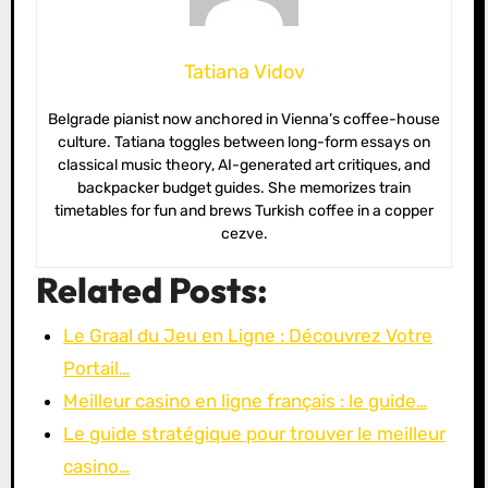
Tatiana Vidov
Belgrade pianist now anchored in Vienna’s coffee-house
culture. Tatiana toggles between long-form essays on
classical music theory, AI-generated art critiques, and
backpacker budget guides. She memorizes train
timetables for fun and brews Turkish coffee in a copper
cezve.
Related Posts:
Le Graal du Jeu en Ligne : Découvrez Votre
Portail…
Meilleur casino en ligne français : le guide…
Le guide stratégique pour trouver le meilleur
casino…