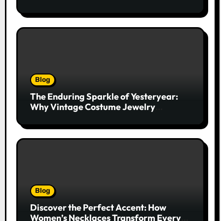
saftig und voller Geschmack
Blog
The Enduring Sparkle of Yesteryear:
Why Vintage Costume Jewelry
Captivates Collectors and Style Icons
Alike
Blog
Discover the Perfect Accent: How
Women’s Necklaces Transform Every