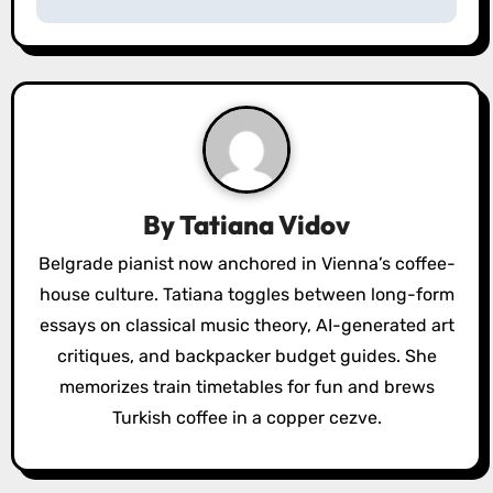
n
a
v
i
g
a
By
Tatiana Vidov
t
Belgrade pianist now anchored in Vienna’s coffee-
house culture. Tatiana toggles between long-form
i
essays on classical music theory, AI-generated art
o
critiques, and backpacker budget guides. She
memorizes train timetables for fun and brews
n
Turkish coffee in a copper cezve.