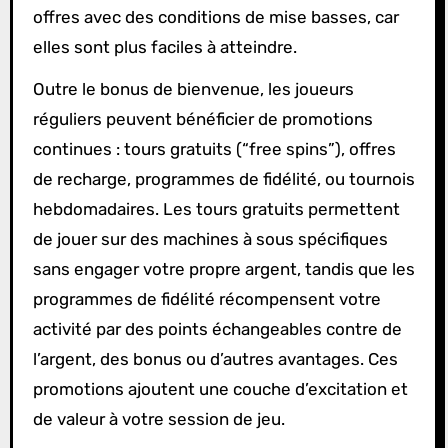
offres avec des conditions de mise basses, car
elles sont plus faciles à atteindre.
Outre le bonus de bienvenue, les joueurs
réguliers peuvent bénéficier de promotions
continues : tours gratuits (“free spins”), offres
de recharge, programmes de fidélité, ou tournois
hebdomadaires. Les tours gratuits permettent
de jouer sur des machines à sous spécifiques
sans engager votre propre argent, tandis que les
programmes de fidélité récompensent votre
activité par des points échangeables contre de
l’argent, des bonus ou d’autres avantages. Ces
promotions ajoutent une couche d’excitation et
de valeur à votre session de jeu.