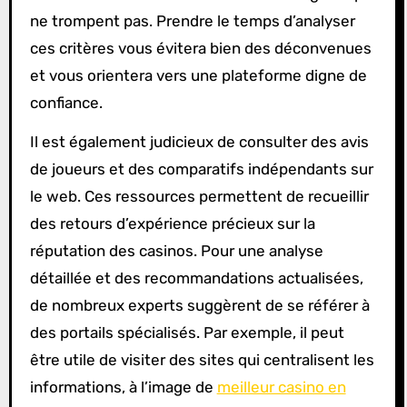
ne trompent pas. Prendre le temps d’analyser
ces critères vous évitera bien des déconvenues
et vous orientera vers une plateforme digne de
confiance.
Il est également judicieux de consulter des avis
de joueurs et des comparatifs indépendants sur
le web. Ces ressources permettent de recueillir
des retours d’expérience précieux sur la
réputation des casinos. Pour une analyse
détaillée et des recommandations actualisées,
de nombreux experts suggèrent de se référer à
des portails spécialisés. Par exemple, il peut
être utile de visiter des sites qui centralisent les
informations, à l’image de
meilleur casino en