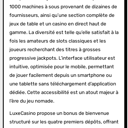
1000 machines à sous provenant de dizaines de
fournisseurs, ainsi qu’une section complète de
jeux de table et un casino en direct haut de
gamme. La diversité est telle qu’elle satisfait à la
fois les amateurs de slots classiques et les
joueurs recherchant des titres à grosses
progressive jackpots. L’interface utilisateur est
intuitive, optimisée pour le mobile, permettant
de jouer facilement depuis un smartphone ou
une tablette sans téléchargement d’application
dédiée. Cette accessibilité est un atout majeur à
l’ère du jeu nomade.
LuxeCasino propose un bonus de bienvenue
structuré sur les quatre premiers dépôts, offrant