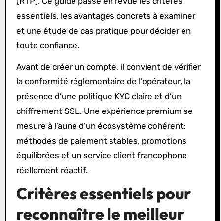
(RTP). Ce guide passe en revue les critères
essentiels, les avantages concrets à examiner
et une étude de cas pratique pour décider en
toute confiance.
Avant de créer un compte, il convient de vérifier
la conformité réglementaire de l’opérateur, la
présence d’une politique KYC claire et d’un
chiffrement SSL. Une expérience premium se
mesure à l’aune d’un écosystème cohérent:
méthodes de paiement stables, promotions
équilibrées et un service client francophone
réellement réactif.
Critères essentiels pour
reconnaître le meilleur