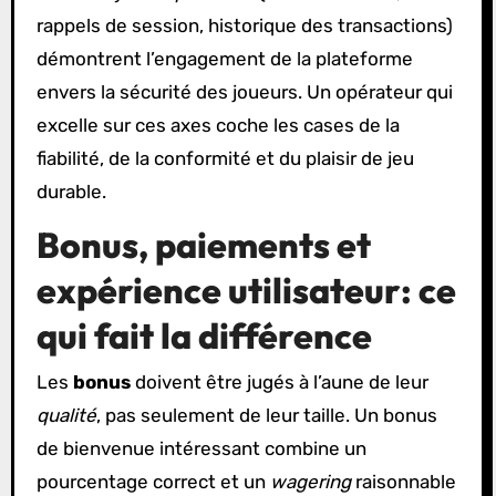
rappels de session, historique des transactions)
démontrent l’engagement de la plateforme
envers la sécurité des joueurs. Un opérateur qui
excelle sur ces axes coche les cases de la
fiabilité, de la conformité et du plaisir de jeu
durable.
Bonus, paiements et
expérience utilisateur: ce
qui fait la différence
Les
bonus
doivent être jugés à l’aune de leur
qualité
, pas seulement de leur taille. Un bonus
de bienvenue intéressant combine un
pourcentage correct et un
wagering
raisonnable