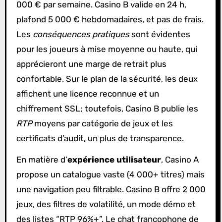
000 € par semaine. Casino B valide en 24 h,
plafond 5 000 € hebdomadaires, et pas de frais.
Les
conséquences pratiques
sont évidentes
pour les joueurs à mise moyenne ou haute, qui
apprécieront une marge de retrait plus
confortable. Sur le plan de la sécurité, les deux
affichent une licence reconnue et un
chiffrement SSL; toutefois, Casino B publie les
RTP
moyens par catégorie de jeux et les
certificats d’audit, un plus de transparence.
En matière d’
expérience utilisateur
, Casino A
propose un catalogue vaste (4 000+ titres) mais
une navigation peu filtrable. Casino B offre 2 000
jeux, des filtres de volatilité, un mode démo et
des listes “RTP 96%+”. Le chat francophone de