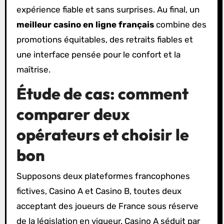
expérience fiable et sans surprises. Au final, un
meilleur casino en ligne français
combine des
promotions équitables, des retraits fiables et
une interface pensée pour le confort et la
maîtrise.
Étude de cas: comment
comparer deux
opérateurs et choisir le
bon
Supposons deux plateformes francophones
fictives, Casino A et Casino B, toutes deux
acceptant des joueurs de France sous réserve
de la législation en vigueur. Casino A séduit par