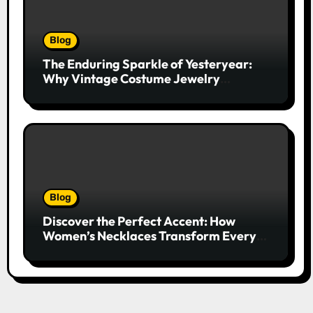
Blog
The Enduring Sparkle of Yesteryear:
Why Vintage Costume Jewelry
Captivates Collectors and Style Icons
Alike
Blog
Discover the Perfect Accent: How
Women’s Necklaces Transform Every
Outfit and Occasion