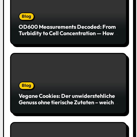
Blog
OD600 Measurements Decoded: From
Turbidity to Cell Concentration — How
to Get Every Data Point Right
Blog
Vegane Cookies: Der unwiderstehliche
Genuss ohne tierische Zutaten – weich,
saftig und voller Geschmack