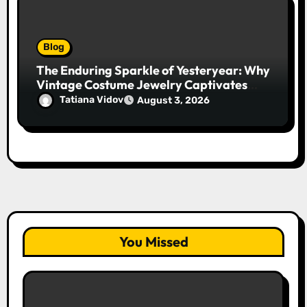
Blog
The Enduring Sparkle of Yesteryear: Why
Vintage Costume Jewelry Captivates
Collectors and Style Icons Alike
Tatiana Vidov
August 3, 2026
You Missed