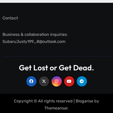
Contact
Business & collaboration inquiries:
SubaruJusty199_8@outlook.com
Get Lost or Get Dead.
Copyright © All rights reserved
|
Blogarise
by
Themeansar
.