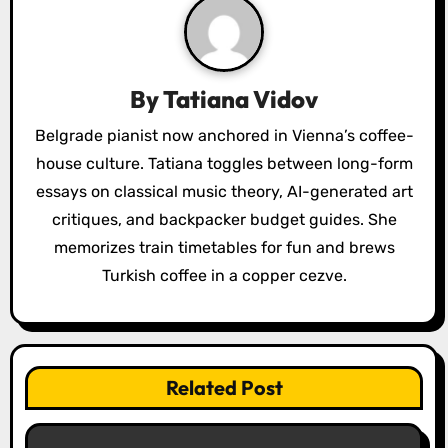
i
g
a
By
Tatiana Vidov
t
Belgrade pianist now anchored in Vienna’s coffee-
house culture. Tatiana toggles between long-form
i
essays on classical music theory, AI-generated art
o
critiques, and backpacker budget guides. She
memorizes train timetables for fun and brews
n
Turkish coffee in a copper cezve.
Related Post