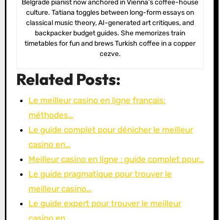
Belgrade pianist now anchored in Vienna’s coffee-house
culture. Tatiana toggles between long-form essays on
classical music theory, AI-generated art critiques, and
backpacker budget guides. She memorizes train
timetables for fun and brews Turkish coffee in a copper
cezve.
Related Posts:
Le meilleur casino en ligne français:
méthodes…
Le guide complet pour dénicher le meilleur
casino en…
Meilleur casino en ligne : guide complet pour…
Le guide pragmatique pour trouver le
meilleur casino…
Le guide expert pour trouver le meilleur
casino en…