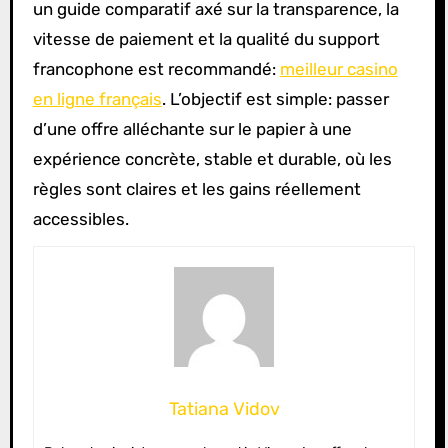
un guide comparatif axé sur la transparence, la
vitesse de paiement et la qualité du support
francophone est recommandé:
meilleur casino
en ligne français
. L’objectif est simple: passer
d’une offre alléchante sur le papier à une
expérience concrète, stable et durable, où les
règles sont claires et les gains réellement
accessibles.
Tatiana Vidov