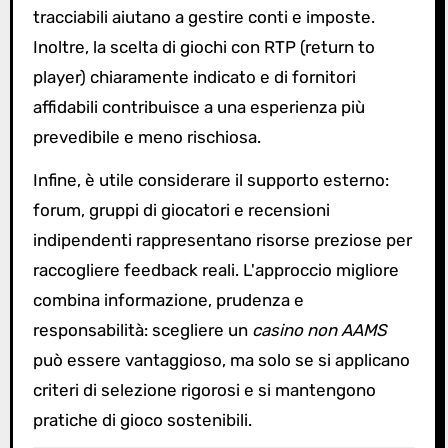
tracciabili aiutano a gestire conti e imposte.
Inoltre, la scelta di giochi con RTP (return to
player) chiaramente indicato e di fornitori
affidabili contribuisce a una esperienza più
prevedibile e meno rischiosa.
Infine, è utile considerare il supporto esterno:
forum, gruppi di giocatori e recensioni
indipendenti rappresentano risorse preziose per
raccogliere feedback reali. L'approccio migliore
combina informazione, prudenza e
responsabilità: scegliere un
casino non AAMS
può essere vantaggioso, ma solo se si applicano
criteri di selezione rigorosi e si mantengono
pratiche di gioco sostenibili.