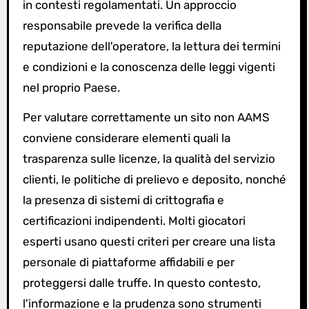
in contesti regolamentati. Un approccio
responsabile prevede la verifica della
reputazione dell'operatore, la lettura dei termini
e condizioni e la conoscenza delle leggi vigenti
nel proprio Paese.
Per valutare correttamente un sito non AAMS
conviene considerare elementi quali la
trasparenza sulle licenze, la qualità del servizio
clienti, le politiche di prelievo e deposito, nonché
la presenza di sistemi di crittografia e
certificazioni indipendenti. Molti giocatori
esperti usano questi criteri per creare una lista
personale di piattaforme affidabili e per
proteggersi dalle truffe. In questo contesto,
l'informazione e la prudenza sono strumenti