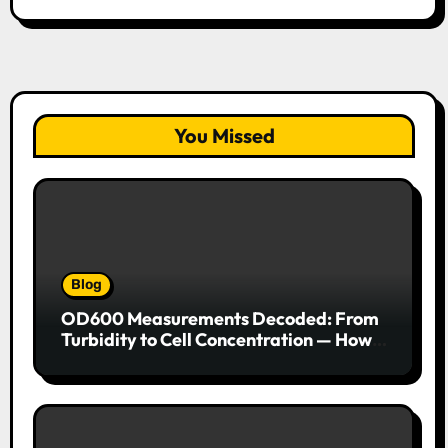
You Missed
Blog
OD600 Measurements Decoded: From
Turbidity to Cell Concentration — How
to Get Every Data Point Right