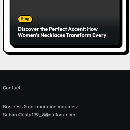
Blog
Discover the Perfect Accent: How
Women’s Necklaces Transform Every
Outfit and Occasion
Contact
Business & collaboration inquiries:
SubaruJusty199_8@outlook.com