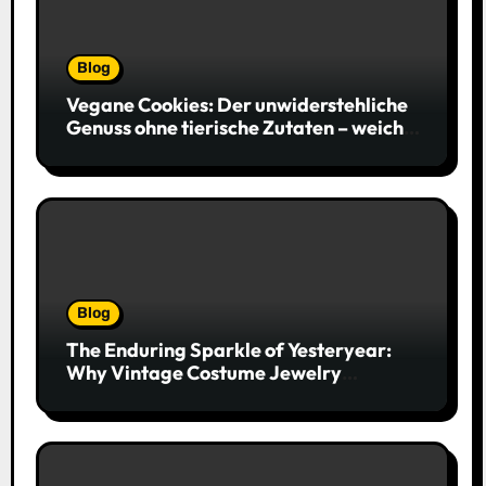
Blog
Vegane Cookies: Der unwiderstehliche
Genuss ohne tierische Zutaten – weich,
saftig und voller Geschmack
Blog
The Enduring Sparkle of Yesteryear:
Why Vintage Costume Jewelry
Captivates Collectors and Style Icons
Alike