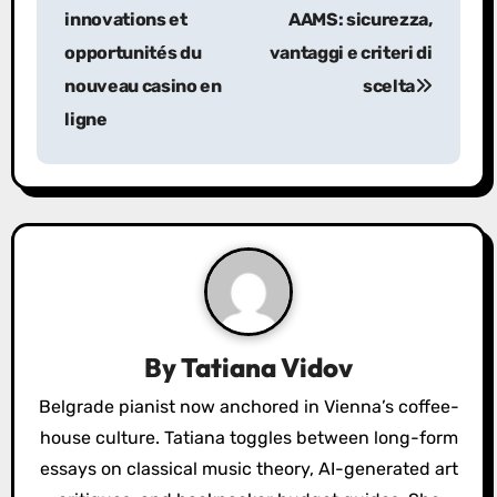
s
innovations et
AAMS: sicurezza,
opportunités du
vantaggi e criteri di
t
nouveau casino en
scelta
n
ligne
a
v
i
g
a
By
Tatiana Vidov
t
Belgrade pianist now anchored in Vienna’s coffee-
i
house culture. Tatiana toggles between long-form
o
essays on classical music theory, AI-generated art