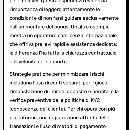
per il rollover. Questa esperienza evidenzia
l'importanza di leggere attentamente le
condizioni e di non farsi guidare esclusivamente
dall'ammontare del bonus. Un altro esempio
mostra un operatore con licenza internazionale
che offriva prelievi rapidi e assistenza dedicata:
la differenza l'ha fatta la chiarezza contrattuale
e la velocità del supporto.
Strategie pratiche per minimizzare i rischi
includono l'uso di conti separati per il gioco,
l'impostazione di limiti di deposito e perdita, e la
verifica preventiva delle politiche di KYC
(conoscenza del cliente). Per chi opera con più
piattaforme, una registrazione attenta delle
transazioni e l'uso di metodi di pagamento