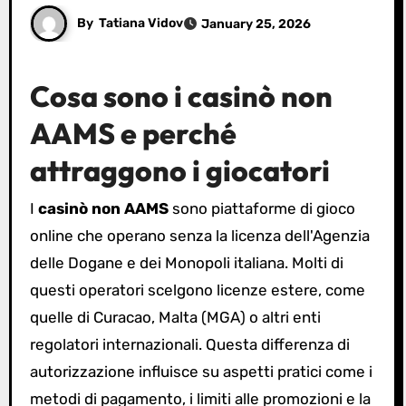
By
Tatiana Vidov
January 25, 2026
Cosa sono i casinò non
AAMS e perché
attraggono i giocatori
I
casinò non AAMS
sono piattaforme di gioco
online che operano senza la licenza dell'Agenzia
delle Dogane e dei Monopoli italiana. Molti di
questi operatori scelgono licenze estere, come
quelle di Curacao, Malta (MGA) o altri enti
regolatori internazionali. Questa differenza di
autorizzazione influisce su aspetti pratici come i
metodi di pagamento, i limiti alle promozioni e la