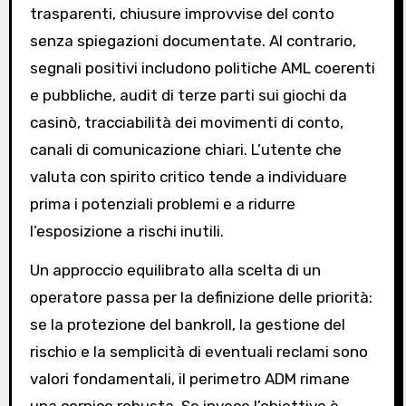
trasparenti, chiusure improvvise del conto
senza spiegazioni documentate. Al contrario,
segnali positivi includono politiche AML coerenti
e pubbliche, audit di terze parti sui giochi da
casinò, tracciabilità dei movimenti di conto,
canali di comunicazione chiari. L’utente che
valuta con spirito critico tende a individuare
prima i potenziali problemi e a ridurre
l’esposizione a rischi inutili.
Un approccio equilibrato alla scelta di un
operatore passa per la definizione delle priorità:
se la protezione del bankroll, la gestione del
rischio e la semplicità di eventuali reclami sono
valori fondamentali, il perimetro ADM rimane