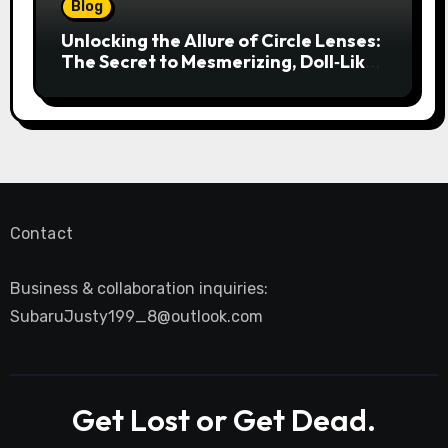
Blog
Unlocking the Allure of Circle Lenses:
The Secret to Mesmerizing, Doll‑Like
Eyes
Contact
Business & collaboration inquiries:
SubaruJusty199_8@outlook.com
Get Lost or Get Dead.