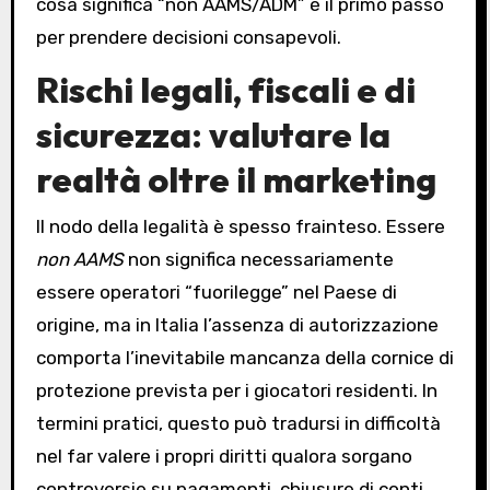
cosa significa “non AAMS/ADM” è il primo passo
per prendere decisioni consapevoli.
Rischi legali, fiscali e di
sicurezza: valutare la
realtà oltre il marketing
Il nodo della legalità è spesso frainteso. Essere
non AAMS
non significa necessariamente
essere operatori “fuorilegge” nel Paese di
origine, ma in Italia l’assenza di autorizzazione
comporta l’inevitabile mancanza della cornice di
protezione prevista per i giocatori residenti. In
termini pratici, questo può tradursi in difficoltà
nel far valere i propri diritti qualora sorgano
controversie su pagamenti, chiusure di conti,