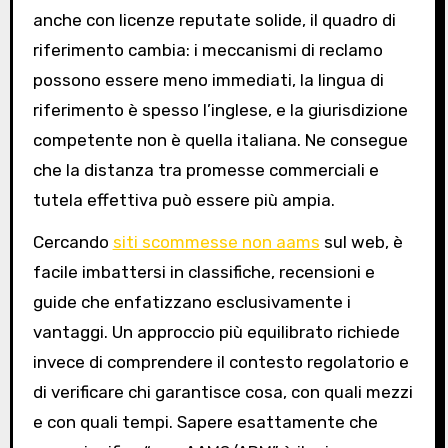
anche con licenze reputate solide, il quadro di
riferimento cambia: i meccanismi di reclamo
possono essere meno immediati, la lingua di
riferimento è spesso l’inglese, e la giurisdizione
competente non è quella italiana. Ne consegue
che la distanza tra promesse commerciali e
tutela effettiva può essere più ampia.
Cercando
siti scommesse non aams
sul web, è
facile imbattersi in classifiche, recensioni e
guide che enfatizzano esclusivamente i
vantaggi. Un approccio più equilibrato richiede
invece di comprendere il contesto regolatorio e
di verificare chi garantisce cosa, con quali mezzi
e con quali tempi. Sapere esattamente che