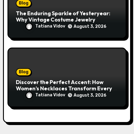
Blog
The Enduring Sparkle of Yesteryear:
Why Vintage Costume Jewelry
Captivates Collectors and Style Icons
Tatiana Vidov
August 3, 2026
Alike
Blog
Discover the Perfect Accent: How
Women’s Necklaces Transform Every
Outfit and Occasion
Tatiana Vidov
August 3, 2026