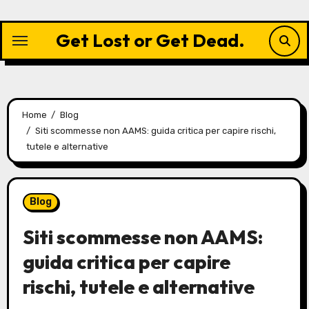
Skip
to
Get Lost or Get Dead.
content
Home
Blog
Siti scommesse non AAMS: guida critica per capire rischi,
tutele e alternative
Blog
Siti scommesse non AAMS:
guida critica per capire
rischi, tutele e alternative