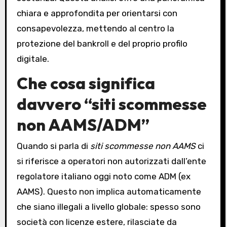
chiara e approfondita per orientarsi con
consapevolezza, mettendo al centro la
protezione del bankroll e del proprio profilo
digitale.
Che cosa significa
davvero “siti scommesse
non AAMS/ADM”
Quando si parla di
siti scommesse non AAMS
ci
si riferisce a operatori non autorizzati dall’ente
regolatore italiano oggi noto come ADM (ex
AAMS). Questo non implica automaticamente
che siano illegali a livello globale: spesso sono
società con licenze estere, rilasciate da