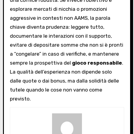
una cornice robusta. Se invece l’obiettivo è
esplorare mercati di nicchia o promozioni
aggressive in contesti non AAMS, la parola
chiave diventa prudenza: leggere tutto,
documentare le interazioni con il supporto,
evitare di depositare somme che non si è pronti
a “congelare” in caso di verifiche, e mantenere
sempre la prospettiva del
gioco responsabile
.
La qualità dell’esperienza non dipende solo
dalle quote o dai bonus, ma dalla solidità delle
tutele quando le cose non vanno come
previsto.