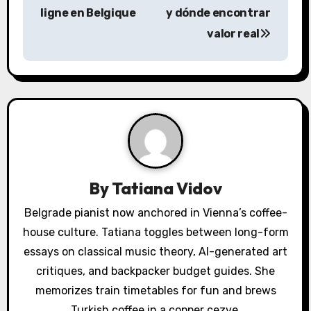
ligne en Belgique
y dónde encontrar
t
valor real
n
a
v
i
g
a
By
Tatiana Vidov
t
Belgrade pianist now anchored in Vienna’s coffee-
house culture. Tatiana toggles between long-form
i
essays on classical music theory, AI-generated art
o
critiques, and backpacker budget guides. She
memorizes train timetables for fun and brews
n
Turkish coffee in a copper cezve.