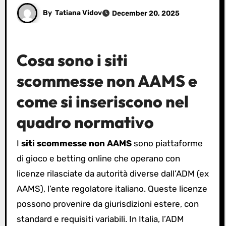
By
Tatiana Vidov
December 20, 2025
Cosa sono i siti
scommesse non AAMS e
come si inseriscono nel
quadro normativo
I
siti scommesse non AAMS
sono piattaforme
di gioco e betting online che operano con
licenze rilasciate da autorità diverse dall’ADM (ex
AAMS), l’ente regolatore italiano. Queste licenze
possono provenire da giurisdizioni estere, con
standard e requisiti variabili. In Italia, l’ADM