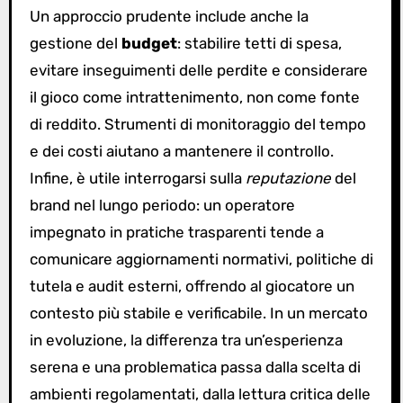
Un approccio prudente include anche la
gestione del
budget
: stabilire tetti di spesa,
evitare inseguimenti delle perdite e considerare
il gioco come intrattenimento, non come fonte
di reddito. Strumenti di monitoraggio del tempo
e dei costi aiutano a mantenere il controllo.
Infine, è utile interrogarsi sulla
reputazione
del
brand nel lungo periodo: un operatore
impegnato in pratiche trasparenti tende a
comunicare aggiornamenti normativi, politiche di
tutela e audit esterni, offrendo al giocatore un
contesto più stabile e verificabile. In un mercato
in evoluzione, la differenza tra un’esperienza
serena e una problematica passa dalla scelta di
ambienti regolamentati, dalla lettura critica delle