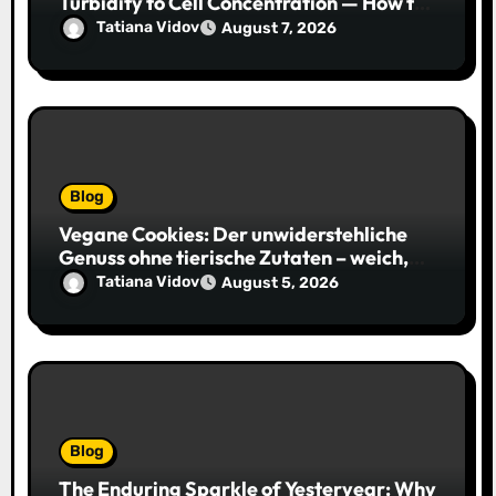
Turbidity to Cell Concentration — How to
Get Every Data Point Right
Tatiana Vidov
August 7, 2026
Blog
Vegane Cookies: Der unwiderstehliche
Genuss ohne tierische Zutaten – weich,
saftig und voller Geschmack
Tatiana Vidov
August 5, 2026
Blog
The Enduring Sparkle of Yesteryear: Why