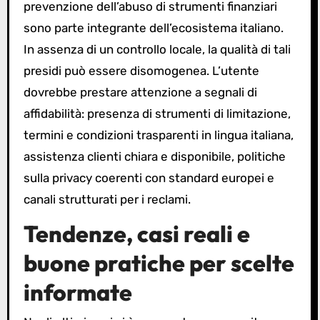
prevenzione dell’abuso di strumenti finanziari
sono parte integrante dell’ecosistema italiano.
In assenza di un controllo locale, la qualità di tali
presidi può essere disomogenea. L’utente
dovrebbe prestare attenzione a segnali di
affidabilità: presenza di strumenti di limitazione,
termini e condizioni trasparenti in lingua italiana,
assistenza clienti chiara e disponibile, politiche
sulla privacy coerenti con standard europei e
canali strutturati per i reclami.
Tendenze, casi reali e
buone pratiche per scelte
informate