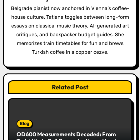
t
Belgrade pianist now anchored in Vienna’s coffee-
house culture. Tatiana toggles between long-form
i
essays on classical music theory, AI-generated art
o
critiques, and backpacker budget guides. She
memorizes train timetables for fun and brews
n
Turkish coffee in a copper cezve.
Related Post
Blog
OD600 Measurements Decoded: From