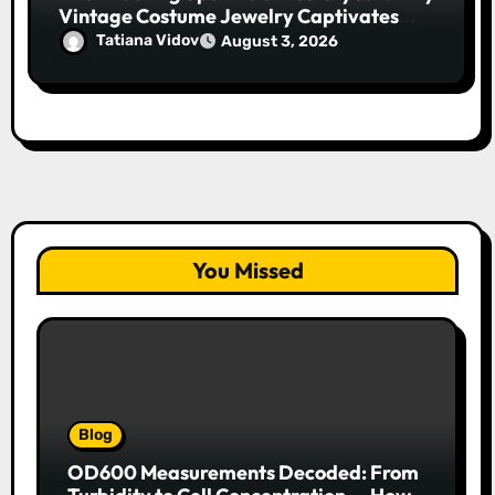
Vintage Costume Jewelry Captivates
Collectors and Style Icons Alike
Tatiana Vidov
August 3, 2026
You Missed
Blog
OD600 Measurements Decoded: From