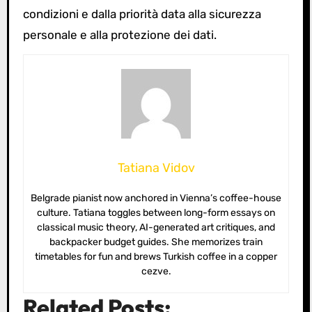
condizioni e dalla priorità data alla sicurezza
personale e alla protezione dei dati.
Tatiana Vidov
Belgrade pianist now anchored in Vienna’s coffee-house
culture. Tatiana toggles between long-form essays on
classical music theory, AI-generated art critiques, and
backpacker budget guides. She memorizes train
timetables for fun and brews Turkish coffee in a copper
cezve.
Related Posts: