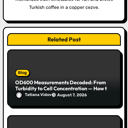
n
Turkish coffee in a copper cezve.
Related Post
Blog
OD600 Measurements Decoded: From
Turbidity to Cell Concentration — How to
Get Every Data Point Right
Tatiana Vidov
August 7, 2026