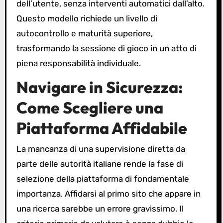
dell’utente, senza interventi automatici dall’alto.
Questo modello richiede un livello di
autocontrollo e maturità superiore,
trasformando la sessione di gioco in un atto di
piena responsabilità individuale.
Navigare in Sicurezza:
Come Scegliere una
Piattaforma Affidabile
La mancanza di una supervisione diretta da
parte delle autorità italiane rende la fase di
selezione della piattaforma di fondamentale
importanza. Affidarsi al primo sito che appare in
una ricerca sarebbe un errore gravissimo. Il