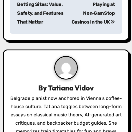
s
Betting Sites: Value,
Playing at
Safety, and Features
Non‑GamStop
t
That Matter
Casinos in the UK
n
a
v
i
g
a
By
Tatiana Vidov
t
Belgrade pianist now anchored in Vienna’s coffee-
house culture. Tatiana toggles between long-form
i
essays on classical music theory, AI-generated art
o
critiques, and backpacker budget guides. She
memorizes train timetables for fun and brews