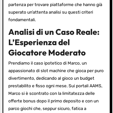
partenza per trovare piattaforme che hanno già
superato un’attenta analisi su questi criteri
fondamentali.
Analisi di un Caso Reale:
L’Esperienza del
Giocatore Moderato
Prendiamo il caso ipotetico di Marco, un
appassionato di slot machine che gioca per puro
divertimento, dedicando al gioco un budget
prestabilito e fisso ogni mese. Sui portali AAMS,
Marco si è scontrato con la limitatezza delle
offerte bonus dopo il primo deposito e con un
parco giochi che, seppur sicuro, fatica a