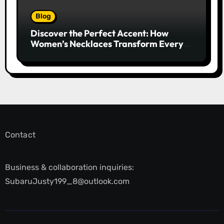
Blog
Discover the Perfect Accent: How
Women’s Necklaces Transform Every
Outfit and Occasion
Contact
Business & collaboration inquiries:
SubaruJusty199_8@outlook.com