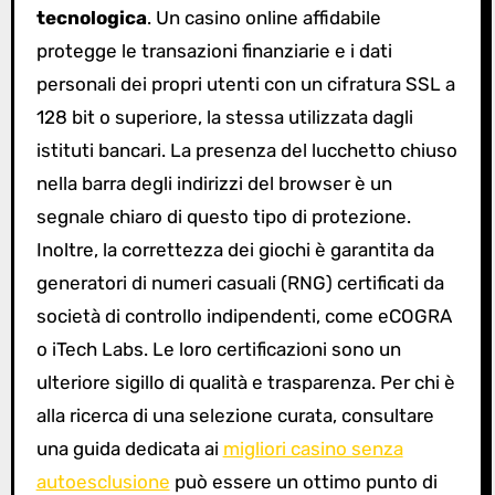
tecnologica
. Un casino online affidabile
protegge le transazioni finanziarie e i dati
personali dei propri utenti con un cifratura SSL a
128 bit o superiore, la stessa utilizzata dagli
istituti bancari. La presenza del lucchetto chiuso
nella barra degli indirizzi del browser è un
segnale chiaro di questo tipo di protezione.
Inoltre, la correttezza dei giochi è garantita da
generatori di numeri casuali (RNG) certificati da
società di controllo indipendenti, come eCOGRA
o iTech Labs. Le loro certificazioni sono un
ulteriore sigillo di qualità e trasparenza. Per chi è
alla ricerca di una selezione curata, consultare
una guida dedicata ai
migliori casino senza
autoesclusione
può essere un ottimo punto di