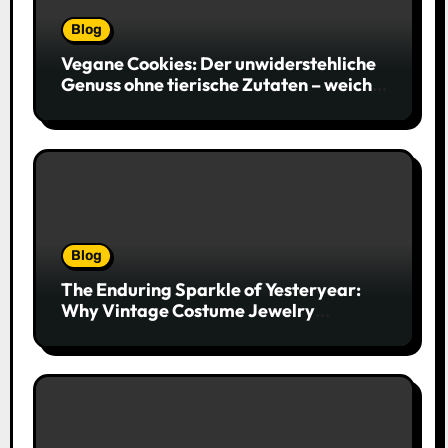
Blog
Vegane Cookies: Der unwiderstehliche
Genuss ohne tierische Zutaten – weich,
saftig und voller Geschmack
Blog
The Enduring Sparkle of Yesteryear:
Why Vintage Costume Jewelry
Captivates Collectors and Style Icons
Alike