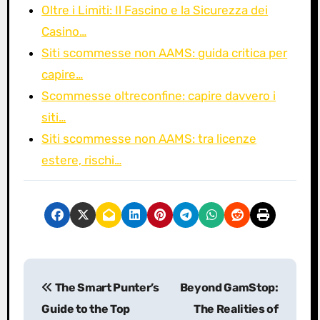
Oltre i Limiti: Il Fascino e la Sicurezza dei
Casino…
Siti scommesse non AAMS: guida critica per
capire…
Scommesse oltreconfine: capire davvero i
siti…
Siti scommesse non AAMS: tra licenze
estere, rischi…
P
The Smart Punter’s
Beyond GamStop:
o
Guide to the Top
The Realities of