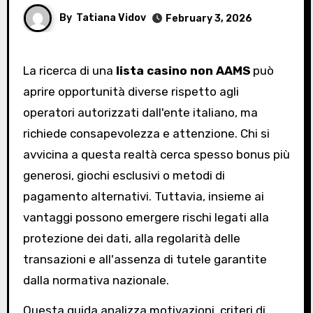
By
Tatiana Vidov
February 3, 2026
La ricerca di una
lista casino non AAMS
può
aprire opportunità diverse rispetto agli
operatori autorizzati dall'ente italiano, ma
richiede consapevolezza e attenzione. Chi si
avvicina a questa realtà cerca spesso bonus più
generosi, giochi esclusivi o metodi di
pagamento alternativi. Tuttavia, insieme ai
vantaggi possono emergere rischi legati alla
protezione dei dati, alla regolarità delle
transazioni e all'assenza di tutele garantite
dalla normativa nazionale.
Questa guida analizza motivazioni, criteri di