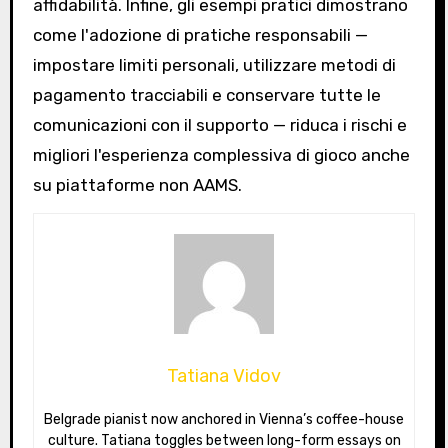
affidabilità. Infine, gli esempi pratici dimostrano
come l'adozione di pratiche responsabili —
impostare limiti personali, utilizzare metodi di
pagamento tracciabili e conservare tutte le
comunicazioni con il supporto — riduca i rischi e
migliori l'esperienza complessiva di gioco anche
su piattaforme non AAMS.
Tatiana Vidov
Belgrade pianist now anchored in Vienna’s coffee-house
culture. Tatiana toggles between long-form essays on