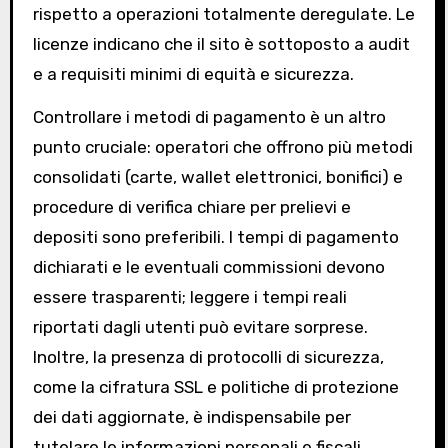
rispetto a operazioni totalmente deregulate. Le
licenze indicano che il sito è sottoposto a audit
e a requisiti minimi di equità e sicurezza.
Controllare i metodi di pagamento è un altro
punto cruciale: operatori che offrono più metodi
consolidati (carte, wallet elettronici, bonifici) e
procedure di verifica chiare per prelievi e
depositi sono preferibili. I tempi di pagamento
dichiarati e le eventuali commissioni devono
essere trasparenti; leggere i tempi reali
riportati dagli utenti può evitare sorprese.
Inoltre, la presenza di protocolli di sicurezza,
come la cifratura SSL e politiche di protezione
dei dati aggiornate, è indispensabile per
tutelare le informazioni personali e fiscali.