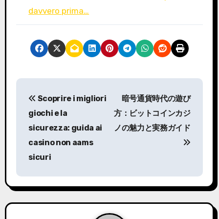
davvero prima…
P
Scoprire i migliori
暗号通貨時代の遊び
o
giochi e la
方：ビットコインカジ
s
sicurezza: guida ai
ノの魅力と実務ガイド
casino non aams
t
sicuri
n
a
v