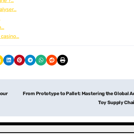
igne ?…
nalyser…
…
n…
r casino…
pour
From Prototype to Pallet: Mastering the Global A
Toy Supply Cha