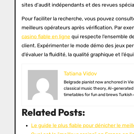
sites d'audit indépendants et des revues spécia
Pour faciliter la recherche, vous pouvez consult
meilleurs opérateurs après vérification. Par ex
casino fiable en ligne
qui respecte l'ensemble des
client. Expérimenter le mode démo des jeux perm
d'évaluer la fluidité, la qualité graphique et l'é
Tatiana Vidov
Belgrade pianist now anchored in Vienna’s coffee-house culture. Tatiana toggles between long-form essays on
classical music theory, AI-generated
timetables for fun and brews Turkish
Related Posts:
Le guide le plus fiable pour dénicher le meil