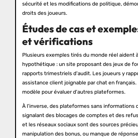
sécurité et les modifications de politique, dé
droits des joueurs.
Études de cas et exemples
et vérifications
Plusieurs exemples tirés du monde réel aident à 
hypothétique : un site proposant des jeux de fo
rapports trimestriels d'audit. Les joueurs y rap
assistance client joignable par chat en français
modèle pour évaluer d'autres plateformes.
À l'inverse, des plateformes sans informations 
signalant des blocages de comptes et des refus 
et les réseaux sociaux sont des sources précieus
manipulation des bonus, ou manque de réponse 