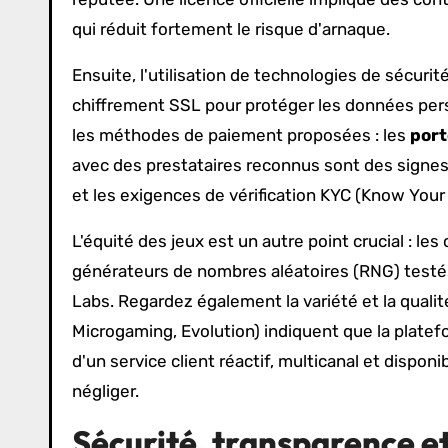
qui réduit fortement le risque d'arnaque.
Ensuite, l'utilisation de technologies de sécuri
chiffrement SSL pour protéger les données pers
les méthodes de paiement proposées : les
port
avec des prestataires reconnus sont des signes d
et les exigences de vérification KYC (Know Your
L'équité des jeux est un autre point crucial : les
générateurs de nombres aléatoires (RNG) tes
Labs. Regardez également la variété et la quali
Microgaming, Evolution) indiquent que la platef
d'un service client réactif, multicanal et disponi
négliger.
Sécurité, transparence et