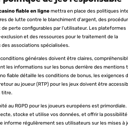
casino fiable en ligne
mettra en place des politiques int
res de lutte contre le blanchiment d'argent, des procédu
t de perte configurables par l'utilisateur. Les plateformes
exclusion et des ressources pour le traitement de la
 des associations spécialisées.
 conditions générales doivent être claires, compréhensibl
ent les informations sur les bonus derrière des mentions 
no fiable détaille les conditions de bonus, les exigences 
retour au joueur (RTP) pour les jeux doivent être accessib
titre.
ité au RGPD pour les joueurs européens est primordiale.
ecte, stocke et utilise vos données, et offrir la possibilité
te informe régulièrement ses utilisateurs sur les mises à 