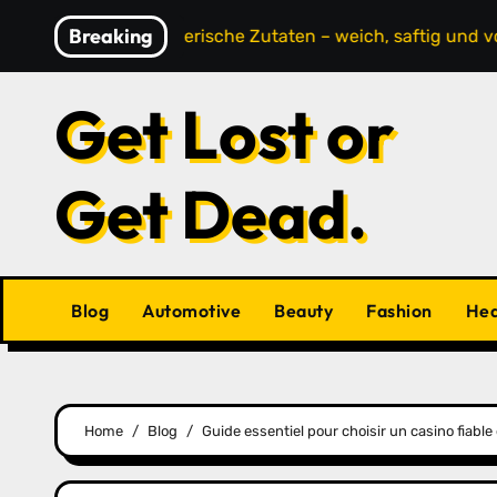
Skip
Breaking
nuss ohne tierische Zutaten – weich, saftig und voller Ge
to
content
Get Lost or
Get Dead.
Blog
Automotive
Beauty
Fashion
Hea
Home
Blog
Guide essentiel pour choisir un casino fiable 