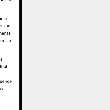
r le
s sur
ements
e mise
es
Tech
résence
as