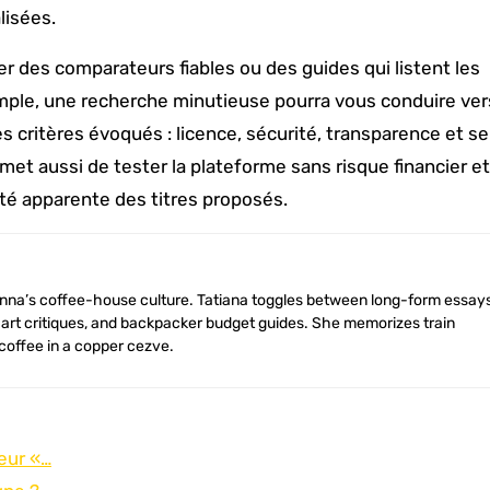
lisées.
er des comparateurs fiables ou des guides qui listent les
emple, une recherche minutieuse pourra vous conduire ver
 critères évoqués : licence, sécurité, transparence et se
et aussi de tester la plateforme sans risque financier et
quité apparente des titres proposés.
 art critiques, and backpacker budget guides. She memorizes train
 coffee in a copper cezve.
leur «…