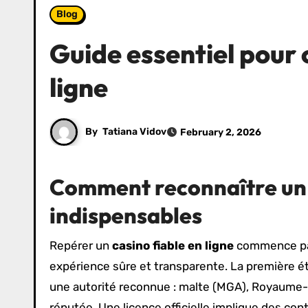
Blog
Guide essentiel pour c
ligne
By
Tatiana Vidov
February 2, 2026
Comment reconnaître u
indispensables
Repérer un
casino fiable en ligne
commence par 
expérience sûre et transparente. La première ét
une autorité reconnue : malte (MGA), Royaume-U
réputée. Une licence officielle implique des cont