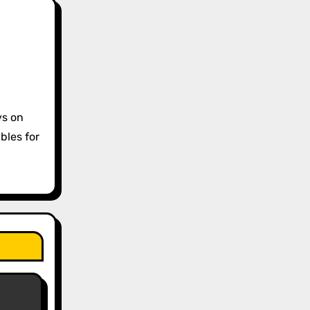
ys on
bles for