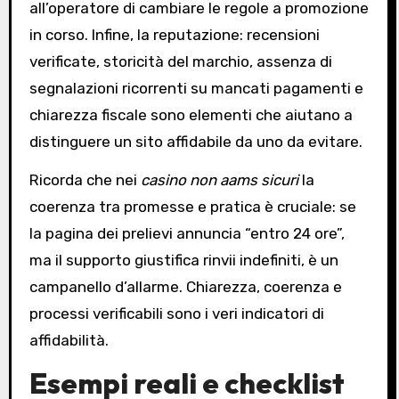
all’operatore di cambiare le regole a promozione
in corso. Infine, la reputazione: recensioni
verificate, storicità del marchio, assenza di
segnalazioni ricorrenti su mancati pagamenti e
chiarezza fiscale sono elementi che aiutano a
distinguere un sito affidabile da uno da evitare.
Ricorda che nei
casino non aams sicuri
la
coerenza tra promesse e pratica è cruciale: se
la pagina dei prelievi annuncia “entro 24 ore”,
ma il supporto giustifica rinvii indefiniti, è un
campanello d’allarme. Chiarezza, coerenza e
processi verificabili sono i veri indicatori di
affidabilità.
Esempi reali e checklist