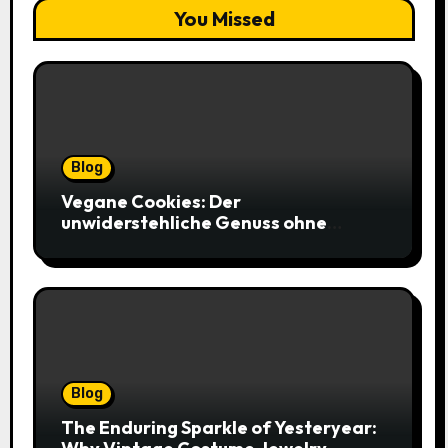
You Missed
Blog
Vegane Cookies: Der
unwiderstehliche Genuss ohne
tierische Zutaten – weich, saftig und
voller Geschmack
Blog
The Enduring Sparkle of Yesteryear: