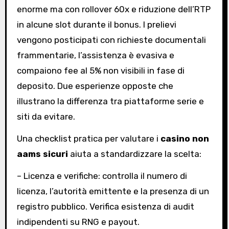
enorme ma con rollover 60x e riduzione dell’RTP
in alcune slot durante il bonus. I prelievi
vengono posticipati con richieste documentali
frammentarie, l’assistenza è evasiva e
compaiono fee al 5% non visibili in fase di
deposito. Due esperienze opposte che
illustrano la differenza tra piattaforme serie e
siti da evitare.
Una checklist pratica per valutare i
casino non
aams sicuri
aiuta a standardizzare la scelta:
– Licenza e verifiche: controlla il numero di
licenza, l’autorità emittente e la presenza di un
registro pubblico. Verifica esistenza di audit
indipendenti su RNG e payout.