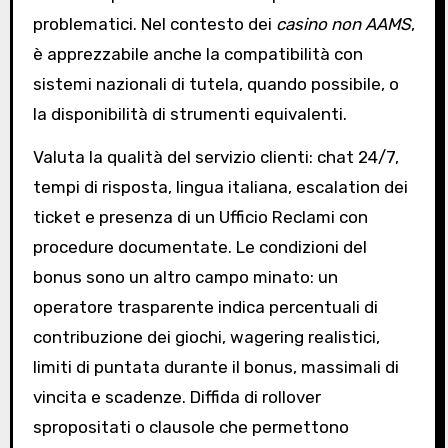
problematici. Nel contesto dei
casino non AAMS
,
è apprezzabile anche la compatibilità con
sistemi nazionali di tutela, quando possibile, o
la disponibilità di strumenti equivalenti.
Valuta la qualità del servizio clienti: chat 24/7,
tempi di risposta, lingua italiana, escalation dei
ticket e presenza di un Ufficio Reclami con
procedure documentate. Le condizioni del
bonus sono un altro campo minato: un
operatore trasparente indica percentuali di
contribuzione dei giochi, wagering realistici,
limiti di puntata durante il bonus, massimali di
vincita e scadenze. Diffida di rollover
spropositati o clausole che permettono