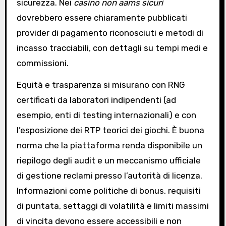
sicurezza. Nei
casino non aams sicuri
dovrebbero essere chiaramente pubblicati
provider di pagamento riconosciuti e metodi di
incasso tracciabili, con dettagli su tempi medi e
commissioni.
Equità e trasparenza si misurano con RNG
certificati da laboratori indipendenti (ad
esempio, enti di testing internazionali) e con
l’esposizione dei RTP teorici dei giochi. È buona
norma che la piattaforma renda disponibile un
riepilogo degli audit e un meccanismo ufficiale
di gestione reclami presso l’autorità di licenza.
Informazioni come politiche di bonus, requisiti
di puntata, settaggi di volatilità e limiti massimi
di vincita devono essere accessibili e non