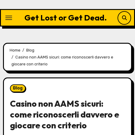
Skip
to
Get Lost or Get Dead.
content
Home
Blog
Casino non AAMS sicuri: come riconoscerli davvero e
giocare con criterio
Blog
Casino non AAMS sicuri:
come riconoscerli davvero e
giocare con criterio