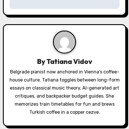
a
v
i
g
a
By
Tatiana Vidov
t
Belgrade pianist now anchored in Vienna’s coffee-
i
house culture. Tatiana toggles between long-form
o
essays on classical music theory, AI-generated art
critiques, and backpacker budget guides. She
n
memorizes train timetables for fun and brews
Turkish coffee in a copper cezve.