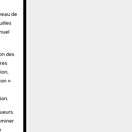
iveau de
illes
nuel
ion des
tres
ori,
ion »
ion.
oueurs.
xaminer
e