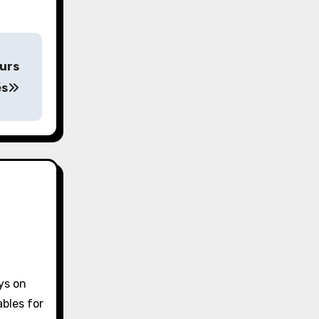
eurs
és
ys on
bles for