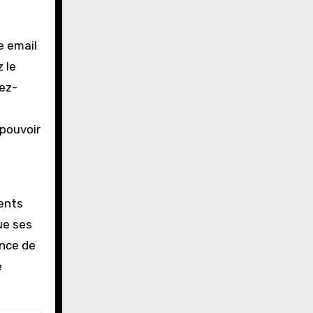
e email
 le
nez-
 pouvoir
ments
ue ses
ance de
e