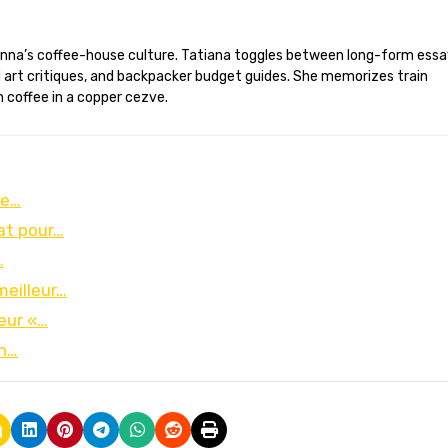
d art critiques, and backpacker budget guides. She memorizes train
 coffee in a copper cezve.
le…
iat pour…
…
meilleur…
leur «…
en…