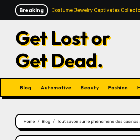
Skip
Breaking
 Why Vintage Costume Jewelry Captivates Collectors and Sty
to
content
Get Lost or
Get Dead.
Blog
Automotive
Beauty
Fashion
H
Home
Blog
Tout savoir sur le phénomène des casinos sa