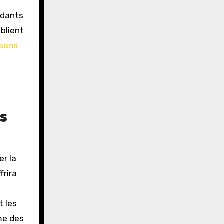
endants
blient
 sans
ns
er la
frira
t les
me des