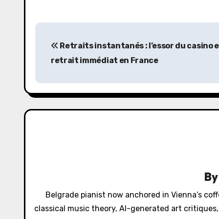
P
Retraits instantanés : l’essor du casino e
o
retrait immédiat en France
s
t
n
a
v
i
B
g
Belgrade pianist now anchored in Vienna’s cof
a
classical music theory, AI-generated art critique