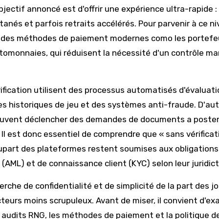
ectif annoncé est d'offrir une expérience ultra-rapide :
anés et parfois retraits accélérés. Pour parvenir à ce n
ur des méthodes de paiement modernes como les portefeu
ptomonnaies, qui réduisent la nécessité d'un contrôle ma
rification utilisent des processus automatisés d'évaluat
des historiques de jeu et des systèmes anti-fraude. D'au
peuvent déclencher des demandes de documents a posteri
l est donc essentiel de comprendre que « sans vérificat
 plupart des plateformes restent soumises aux obligations
(AML) et de connaissance client (KYC) selon leur juridict
erche de confidentialité et de simplicité de la part des j
acteurs moins scrupuleux. Avant de miser, il convient d'e
les audits RNG, les méthodes de paiement et la politique d