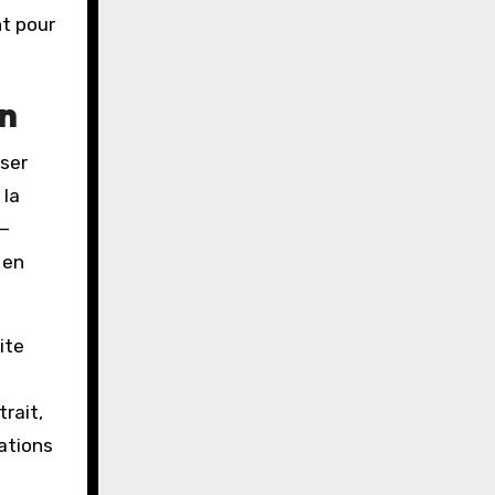
nt pour
on
oser
 la
 —
 en
ite
rait,
lations