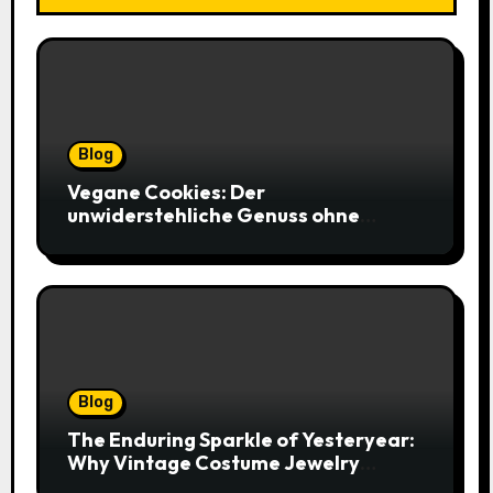
Blog
Vegane Cookies: Der
unwiderstehliche Genuss ohne
tierische Zutaten – weich, saftig und
voller Geschmack
Blog
The Enduring Sparkle of Yesteryear:
Why Vintage Costume Jewelry
Captivates Collectors and Style Icons