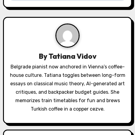
a
v
i
g
a
By
Tatiana Vidov
t
Belgrade pianist now anchored in Vienna’s coffee-
house culture. Tatiana toggles between long-form
i
essays on classical music theory, AI-generated art
o
critiques, and backpacker budget guides. She
memorizes train timetables for fun and brews
n
Turkish coffee in a copper cezve.