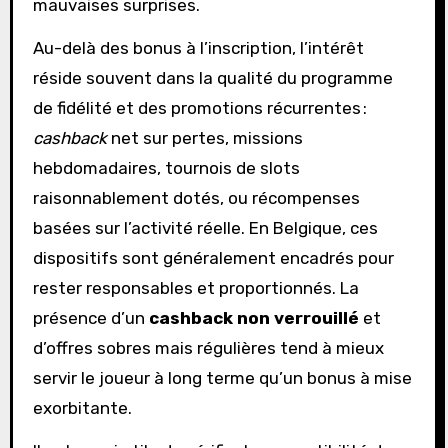
mauvaises surprises.
Au-delà des bonus à l’inscription, l’intérêt
réside souvent dans la qualité du programme
de fidélité et des promotions récurrentes :
cashback
net sur pertes, missions
hebdomadaires, tournois de slots
raisonnablement dotés, ou récompenses
basées sur l’activité réelle. En Belgique, ces
dispositifs sont généralement encadrés pour
rester responsables et proportionnés. La
présence d’un
cashback non verrouillé
et
d’offres sobres mais régulières tend à mieux
servir le joueur à long terme qu’un bonus à mise
exorbitante.