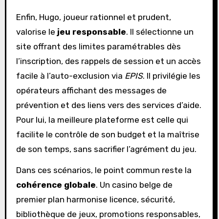
Enfin, Hugo, joueur rationnel et prudent,
valorise le
jeu responsable
. Il sélectionne un
site offrant des limites paramétrables dès
l’inscription, des rappels de session et un accès
facile à l’auto-exclusion via
EPIS
. Il privilégie les
opérateurs affichant des messages de
prévention et des liens vers des services d’aide.
Pour lui, la meilleure plateforme est celle qui
facilite le contrôle de son budget et la maîtrise
de son temps, sans sacrifier l’agrément du jeu.
Dans ces scénarios, le point commun reste la
cohérence globale
. Un casino belge de
premier plan harmonise licence, sécurité,
bibliothèque de jeux, promotions responsables,