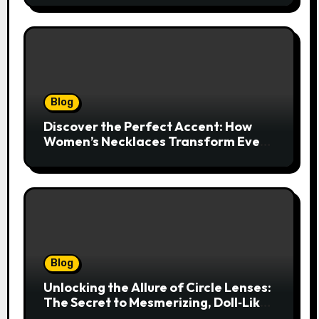
Alike
Blog
Discover the Perfect Accent: How
Women’s Necklaces Transform Every
Outfit and Occasion
Blog
Unlocking the Allure of Circle Lenses:
The Secret to Mesmerizing, Doll‑Like
Eyes