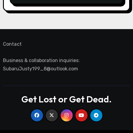
Contact
Business & collaboration inquiries:
SubaruJusty199_8@outlook.com
Get Lost or Get Dead.