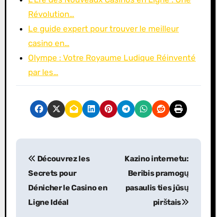
Révolution…
Le guide expert pour trouver le meilleur
casino en…
Olympe : Votre Royaume Ludique Réinventé
par les…
P
Découvrez les
Kazino internetu:
o
Secrets pour
Beribis pramogų
s
Dénicher le Casino en
pasaulis ties jūsų
Ligne Idéal
pirštais
t