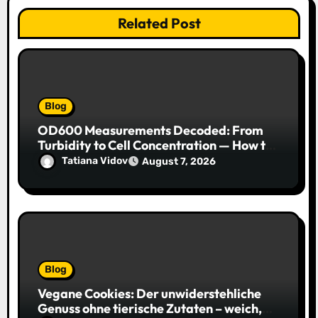
Related Post
Blog
OD600 Measurements Decoded: From
Turbidity to Cell Concentration — How to
Get Every Data Point Right
Tatiana Vidov
August 7, 2026
Blog
Vegane Cookies: Der unwiderstehliche
Genuss ohne tierische Zutaten – weich,