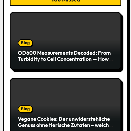
Blog
OD600 Measurements Decoded: From
Turbidity to Cell Concentration — How
to Get Every Data Point Right
Blog
Vegane Cookies: Der unwiderstehliche
Genuss ohne tierische Zutaten – weich,