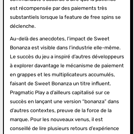
est récompensée par des paiements très
substantiels lorsque la feature de free spins se
déclenche.
Au-delà des anecdotes, l’impact de Sweet
Bonanza est visible dans l’industrie elle-même.
Le succès du jeu a inspiré d’autres développeurs
à explorer davantage le mécanisme de paiement
en grappes et les multiplicateurs accumulés,
faisant de Sweet Bonanza un titre influent.
Pragmatic Play a d’ailleurs capitalisé sur ce
succès en lançant une version “bonanza” dans
d’autres contextes, preuve de la force de la
marque. Pour les nouveaux venus, il est
conseillé de lire plusieurs retours d’expérience