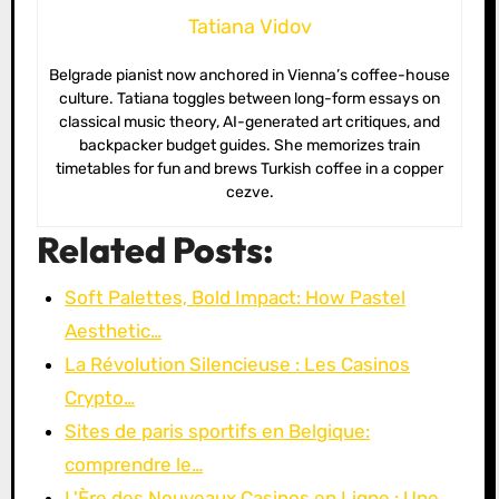
Tatiana Vidov
Belgrade pianist now anchored in Vienna’s coffee-house
culture. Tatiana toggles between long-form essays on
classical music theory, AI-generated art critiques, and
backpacker budget guides. She memorizes train
timetables for fun and brews Turkish coffee in a copper
cezve.
Related Posts:
Soft Palettes, Bold Impact: How Pastel
Aesthetic…
La Révolution Silencieuse : Les Casinos
Crypto…
Sites de paris sportifs en Belgique:
comprendre le…
L'Ère des Nouveaux Casinos en Ligne : Une