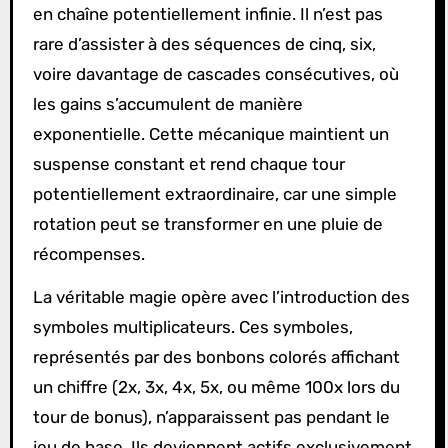
en chaîne potentiellement infinie. Il n’est pas
rare d’assister à des séquences de cinq, six,
voire davantage de cascades consécutives, où
les gains s’accumulent de manière
exponentielle. Cette mécanique maintient un
suspense constant et rend chaque tour
potentiellement extraordinaire, car une simple
rotation peut se transformer en une pluie de
récompenses.
La véritable magie opère avec l’introduction des
symboles multiplicateurs. Ces symboles,
représentés par des bonbons colorés affichant
un chiffre (2x, 3x, 4x, 5x, ou même 100x lors du
tour de bonus), n’apparaissent pas pendant le
jeu de base. Ils deviennent actifs exclusivement