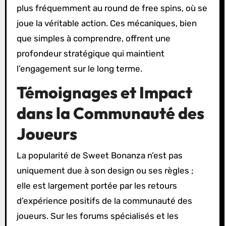
plus fréquemment au round de free spins, où se
joue la véritable action. Ces mécaniques, bien
que simples à comprendre, offrent une
profondeur stratégique qui maintient
l’engagement sur le long terme.
Témoignages et Impact
dans la Communauté des
Joueurs
La popularité de Sweet Bonanza n’est pas
uniquement due à son design ou ses règles ;
elle est largement portée par les retours
d’expérience positifs de la communauté des
joueurs. Sur les forums spécialisés et les