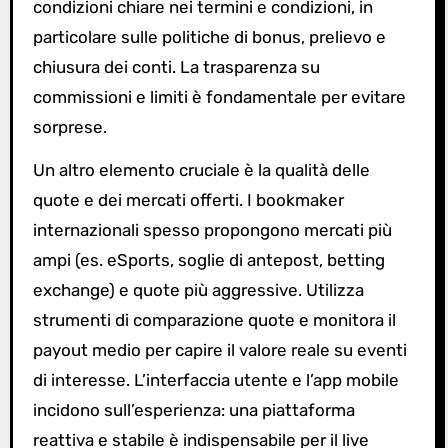
condizioni chiare nei termini e condizioni, in
particolare sulle politiche di bonus, prelievo e
chiusura dei conti. La trasparenza su
commissioni e limiti è fondamentale per evitare
sorprese.
Un altro elemento cruciale è la qualità delle
quote e dei mercati offerti. I bookmaker
internazionali spesso propongono mercati più
ampi (es. eSports, soglie di antepost, betting
exchange) e quote più aggressive. Utilizza
strumenti di comparazione quote e monitora il
payout medio per capire il valore reale su eventi
di interesse. L’interfaccia utente e l’app mobile
incidono sull’esperienza: una piattaforma
reattiva e stabile è indispensabile per il live