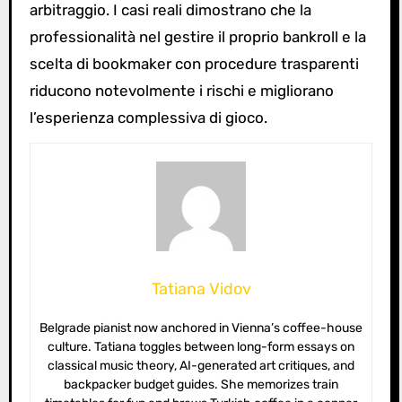
arbitraggio. I casi reali dimostrano che la
professionalità nel gestire il proprio bankroll e la
scelta di bookmaker con procedure trasparenti
riducono notevolmente i rischi e migliorano
l’esperienza complessiva di gioco.
Tatiana Vidov
Belgrade pianist now anchored in Vienna’s coffee-house
culture. Tatiana toggles between long-form essays on
classical music theory, AI-generated art critiques, and
backpacker budget guides. She memorizes train