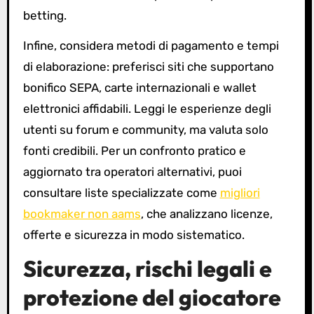
betting.
Infine, considera metodi di pagamento e tempi
di elaborazione: preferisci siti che supportano
bonifico SEPA, carte internazionali e wallet
elettronici affidabili. Leggi le esperienze degli
utenti su forum e community, ma valuta solo
fonti credibili. Per un confronto pratico e
aggiornato tra operatori alternativi, puoi
consultare liste specializzate come
migliori
bookmaker non aams
, che analizzano licenze,
offerte e sicurezza in modo sistematico.
Sicurezza, rischi legali e
protezione del giocatore