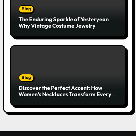
Blog
The Enduring Sparkle of Yesteryear:
Why Vintage Costume Jewelry
Captivates Collectors and Style Icons
Alike
Blog
Discover the Perfect Accent: How
Women’s Necklaces Transform Every
Outfit and Occasion