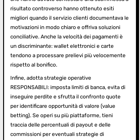
risultato controverso hanno ottenuto esiti
migliori quando il servizio clienti documentava le
motivazioni in modo chiaro e offriva soluzioni
conciliative. Anche la velocità dei pagamenti è
un discriminante: wallet elettronici e carte
tendono a processare prelievi più velocemente
rispetto al bonifico.
Infine, adotta strategie operative
RESPONSABILI: imposta limiti di banca, evita di
inseguire perdite e sfrutta il confronto quote
per identificare opportunità di valore (value
betting). Se operi su più piattaforme, tieni
traccia delle percentuali di payout e delle
commissioni per eventuali strategie di