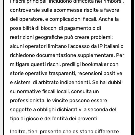
I rischi principali includono difficoltà nei rimborsi,
controversie sulle scommesse risolte a favore
dell’operatore, e complicazioni fiscali. Anche la
possibilità di blocchi di pagamento o di
restrizioni geografiche può creare problemi:
alcuni operatori limitano l’accesso da IP italiani o
richiedono documentazione supplementare. Per
mitigare questi rischi, prediligi bookmaker con
storie operative trasparenti, recensioni positive
e sistemi di arbitrato indipendenti. Se hai dubbi
su normative fiscali locali, consulta un
professionista: le vincite possono essere
soggette a obblighi dichiarativi a seconda del
tipo di gioco e dell’entità dei proventi.
Inoltre, tieni presente che esistono differenze