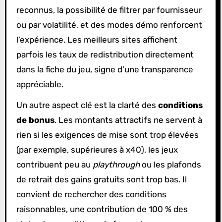
reconnus, la possibilité de filtrer par fournisseur
ou par volatilité, et des modes démo renforcent
l’expérience. Les meilleurs sites affichent
parfois les taux de redistribution directement
dans la fiche du jeu, signe d’une transparence
appréciable.
Un autre aspect clé est la clarté des
conditions
de bonus
. Les montants attractifs ne servent à
rien si les exigences de mise sont trop élevées
(par exemple, supérieures à x40), les jeux
contribuent peu au
playthrough
ou les plafonds
de retrait des gains gratuits sont trop bas. Il
convient de rechercher des conditions
raisonnables, une contribution de 100 % des