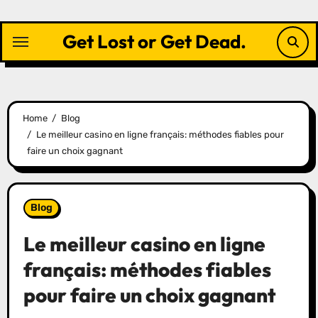
Skip
to
Get Lost or Get Dead.
content
Home
Blog
Le meilleur casino en ligne français: méthodes fiables pour
faire un choix gagnant
Blog
Le meilleur casino en ligne
français: méthodes fiables
pour faire un choix gagnant