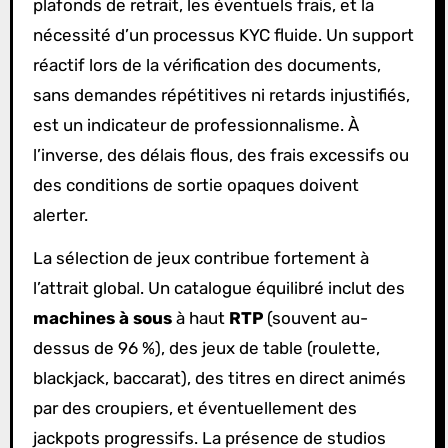
plafonds de retrait, les éventuels frais, et la
nécessité d’un processus KYC fluide. Un support
réactif lors de la vérification des documents,
sans demandes répétitives ni retards injustifiés,
est un indicateur de professionnalisme. À
l’inverse, des délais flous, des frais excessifs ou
des conditions de sortie opaques doivent
alerter.
La sélection de jeux contribue fortement à
l’attrait global. Un catalogue équilibré inclut des
machines à sous
à haut
RTP
(souvent au-
dessus de 96 %), des jeux de table (roulette,
blackjack, baccarat), des titres en direct animés
par des croupiers, et éventuellement des
jackpots progressifs. La présence de studios