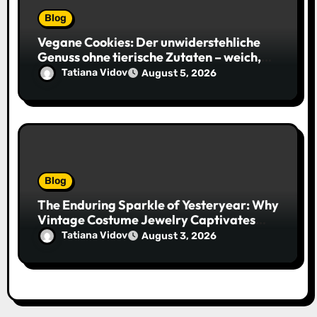
Blog
Vegane Cookies: Der unwiderstehliche
Genuss ohne tierische Zutaten – weich,
saftig und voller Geschmack
Tatiana Vidov
August 5, 2026
Blog
The Enduring Sparkle of Yesteryear: Why
Vintage Costume Jewelry Captivates
Collectors and Style Icons Alike
Tatiana Vidov
August 3, 2026