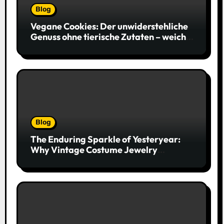
Blog
Vegane Cookies: Der unwiderstehliche
Genuss ohne tierische Zutaten – weich,
saftig und voller Geschmack
Blog
The Enduring Sparkle of Yesteryear:
Why Vintage Costume Jewelry
Captivates Collectors and Style Icons
Alike