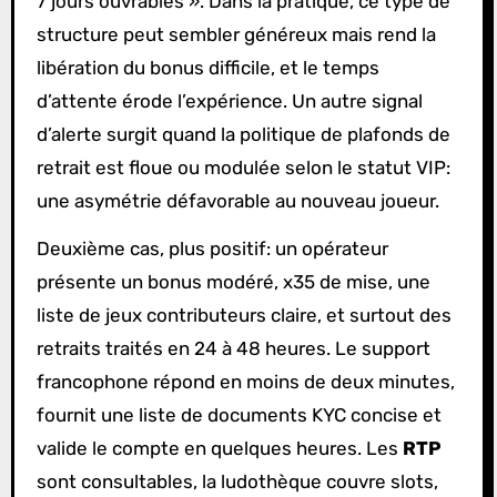
7 jours ouvrables ». Dans la pratique, ce type de
structure peut sembler généreux mais rend la
libération du bonus difficile, et le temps
d’attente érode l’expérience. Un autre signal
d’alerte surgit quand la politique de plafonds de
retrait est floue ou modulée selon le statut VIP:
une asymétrie défavorable au nouveau joueur.
Deuxième cas, plus positif: un opérateur
présente un bonus modéré, x35 de mise, une
liste de jeux contributeurs claire, et surtout des
retraits traités en 24 à 48 heures. Le support
francophone répond en moins de deux minutes,
fournit une liste de documents KYC concise et
valide le compte en quelques heures. Les
RTP
sont consultables, la ludothèque couvre slots,