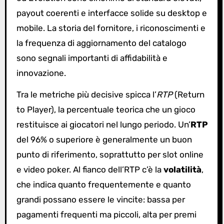
payout coerenti e interfacce solide su desktop e
mobile. La storia del fornitore, i riconoscimenti e
la frequenza di aggiornamento del catalogo
sono segnali importanti di affidabilità e
innovazione.
Tra le metriche più decisive spicca l’
RTP
(Return
to Player), la percentuale teorica che un gioco
restituisce ai giocatori nel lungo periodo. Un’
RTP
del 96% o superiore è generalmente un buon
punto di riferimento, soprattutto per slot online
e video poker. Al fianco dell’RTP c’è la
volatilità
,
che indica quanto frequentemente e quanto
grandi possano essere le vincite: bassa per
pagamenti frequenti ma piccoli, alta per premi