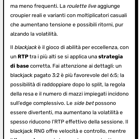
ma meno frequenti. La
roulette live
aggiunge
croupier reali e varianti con moltiplicatori casuali
che aumentano tensione e possibili ritorni, pur
alzando la volatilità.
Il
blackjack
è il gioco di abilità per eccellenza, con
un
RTP
tra i più alti se si applica una
strategia
di base
corretta. Fai attenzione ai dettagli: un
blackjack pagato 3:2 è più favorevole del 6:5; la
possibilità di raddoppiare dopo lo split, la regola
della resa e il numero di mazzi impiegati incidono
sull’edge complessivo. Le
side bet
possono
essere divertenti, ma aumentano la volatilità e
spesso riducono l’RTP effettivo della sessione. Il
blackjack RNG offre velocità e controllo, mentre