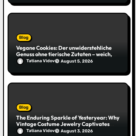
Blog
Vegane Cookies: Der unwiderstehliche
Genuss ohne tierische Zutaten – weich,
saftig und voller Geschmack
Tatiana Vidov
August 5, 2026
Blog
The Enduring Sparkle of Yesteryear: Why
Vintage Costume Jewelry Captivates
Collectors and Style Icons Alike
Tatiana Vidov
August 3, 2026