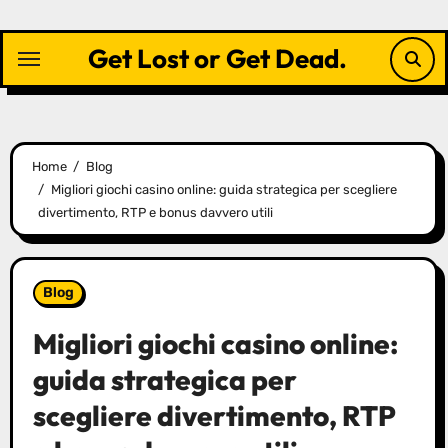
Skip
to
Get Lost or Get Dead.
content
Home
Blog
Migliori giochi casino online: guida strategica per scegliere
divertimento, RTP e bonus davvero utili
Blog
Migliori giochi casino online:
guida strategica per
scegliere divertimento, RTP