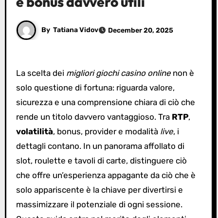
e bonus davvero utili
By
Tatiana Vidov
December 20, 2025
La scelta dei
migliori giochi casino online
non è
solo questione di fortuna: riguarda valore,
sicurezza e una comprensione chiara di ciò che
rende un titolo davvero vantaggioso. Tra
RTP
,
volatilità
, bonus, provider e modalità
live
, i
dettagli contano. In un panorama affollato di
slot, roulette e tavoli di carte, distinguere ciò
che offre un’esperienza appagante da ciò che è
solo appariscente è la chiave per divertirsi e
massimizzare il potenziale di ogni sessione.