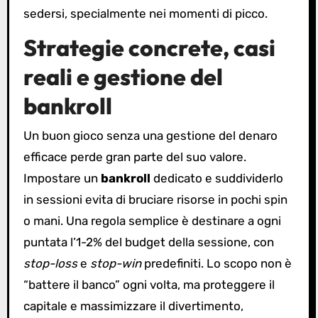
sedersi, specialmente nei momenti di picco.
Strategie concrete, casi
reali e gestione del
bankroll
Un buon gioco senza una gestione del denaro
efficace perde gran parte del suo valore.
Impostare un
bankroll
dedicato e suddividerlo
in sessioni evita di bruciare risorse in pochi spin
o mani. Una regola semplice è destinare a ogni
puntata l’1-2% del budget della sessione, con
stop-loss
e
stop-win
predefiniti. Lo scopo non è
“battere il banco” ogni volta, ma proteggere il
capitale e massimizzare il divertimento,