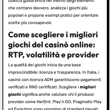
Questa guida entra nel merito degli elementi
che contano davvero, analizza i giochi più
popolari e propone esempi pratici per orientare
scelte più consapevoli.
Come scegliere i migliori
giochi del casinò online:
RTP, volatilità e provider
La qualità dei giochi inizia da una base
imprescindibile: licenza e trasparenza. In Italia, i
casinò con licenza ADM garantiscono pagamenti
verificati e RNG certificati. Scegliere i
migliori
giochi
significa anche valutare chi li produce:
provider come NetEnt, Play’n GO, Pragmatic Play
ed Evolution sono sinonimo di standard elevati,