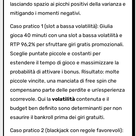
lasciando spazio ai picchi positivi della varianza e
mitigando i momenti negativi.
Caso pratico 1 (slot a bassa volatilità): Giulia
gioca 40 minuti con una slot a bassa volatilità e
RTP 96,2% per sfruttare giri gratis promozionali.
Sceglie puntate piccole e costanti per
estendere il tempo di gioco e massimizzare la
probabilità di attivare i bonus. Risultato: molte
piccole vincite, una manciata di free spin che
compensano parte delle perdite e un’esperienza
scorrevole. Qui la
volatilità
contenuta e il
budget ben definito sono determinanti per non
esaurire il bankroll prima dei giri gratuiti.
Caso pratico 2 (blackjack con regole favorevoli):