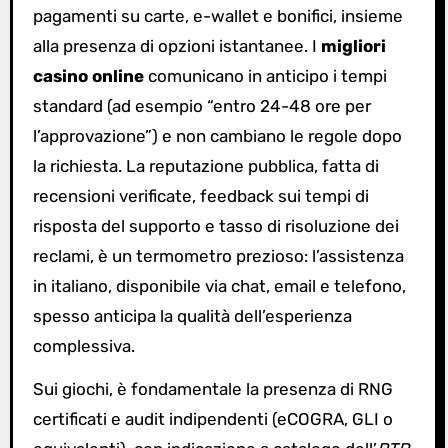
pagamenti su carte, e-wallet e bonifici, insieme
alla presenza di opzioni istantanee. I
migliori
casino online
comunicano in anticipo i tempi
standard (ad esempio “entro 24-48 ore per
l’approvazione”) e non cambiano le regole dopo
la richiesta. La reputazione pubblica, fatta di
recensioni verificate, feedback sui tempi di
risposta del supporto e tasso di risoluzione dei
reclami, è un termometro prezioso: l’assistenza
in italiano, disponibile via chat, email e telefono,
spesso anticipa la qualità dell’esperienza
complessiva.
Sui giochi, è fondamentale la presenza di RNG
certificati e audit indipendenti (eCOGRA, GLI o