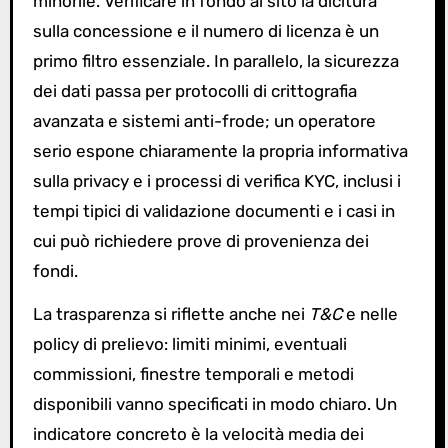
minorile. Verificare in fondo al sito la dicitura
sulla concessione e il numero di licenza è un
primo filtro essenziale. In parallelo, la sicurezza
dei dati passa per protocolli di crittografia
avanzata e sistemi anti-frode; un operatore
serio espone chiaramente la propria informativa
sulla privacy e i processi di verifica KYC, inclusi i
tempi tipici di validazione documenti e i casi in
cui può richiedere prove di provenienza dei
fondi.
La trasparenza si riflette anche nei
T&C
e nelle
policy di prelievo: limiti minimi, eventuali
commissioni, finestre temporali e metodi
disponibili vanno specificati in modo chiaro. Un
indicatore concreto è la velocità media dei