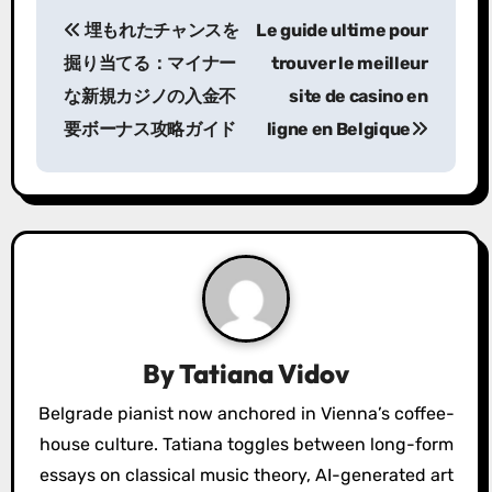
P
埋もれたチャンスを
Le guide ultime pour
o
掘り当てる：マイナー
trouver le meilleur
s
な新規カジノの入金不
site de casino en
要ボーナス攻略ガイド
ligne en Belgique
t
n
a
v
i
g
By
Tatiana Vidov
a
Belgrade pianist now anchored in Vienna’s coffee-
house culture. Tatiana toggles between long-form
t
essays on classical music theory, AI-generated art