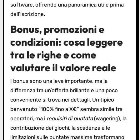
software, offrendo una panoramica utile prima
dell’iscrizione.
Bonus, promozioni e
condizioni: cosa leggere
tra le righe e come
valutare il valore reale
I bonus sono una leva importante, ma la
differenza tra un’offerta brillante e una poco
conveniente si trova nei dettagli. Un tipico
benvenuto “100% fino a X€” sembra simile tra
operatori, ma i
requisiti di puntata
(wagering), la
contribuzione dei giochi, la scadenza e le
limitazioni sulle puntate massime trasformano