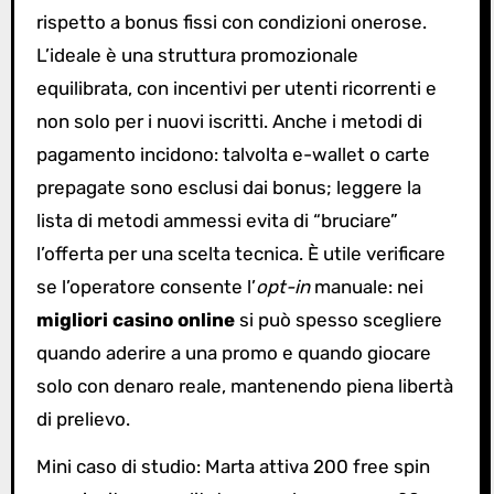
rispetto a bonus fissi con condizioni onerose.
L’ideale è una struttura promozionale
equilibrata, con incentivi per utenti ricorrenti e
non solo per i nuovi iscritti. Anche i metodi di
pagamento incidono: talvolta e-wallet o carte
prepagate sono esclusi dai bonus; leggere la
lista di metodi ammessi evita di “bruciare”
l’offerta per una scelta tecnica. È utile verificare
se l’operatore consente l’
opt-in
manuale: nei
migliori casino online
si può spesso scegliere
quando aderire a una promo e quando giocare
solo con denaro reale, mantenendo piena libertà
di prelievo.
Mini caso di studio: Marta attiva 200 free spin