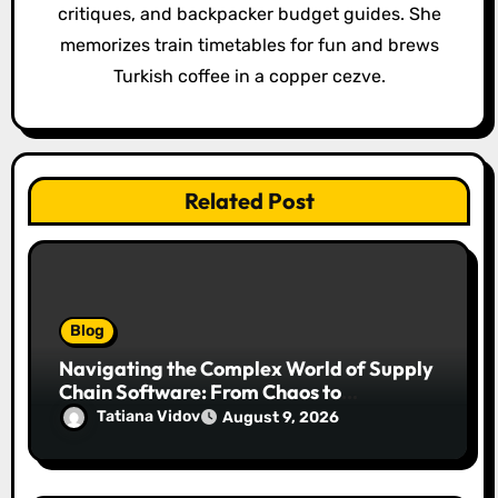
i
critiques, and backpacker budget guides. She
o
memorizes train timetables for fun and brews
Turkish coffee in a copper cezve.
n
Related Post
Blog
Navigating the Complex World of Supply
Chain Software: From Chaos to
Competitive Advantage
Tatiana Vidov
August 9, 2026