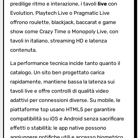
predilige ritmo e interazione, i tavoli
live
con
Evolution, Playtech Live o Pragmatic Live
offrono roulette, blackjack, baccarat e game
show come Crazy Time o Monopoly Live, con
tavoli in italiano, streaming HD e latenza
contenuta.
La performance tecnica incide tanto quanto il
catalogo. Un sito ben progettato carica
rapidamente, mantiene bassa la latenza sui
tavoli live e offre controlli di qualità video
adattivi per connessioni diverse. Su mobile, le
piattaforme top usano HTML5 per garantire
compatibilità su iOS e Android senza sacrificare
effetti o stabilità; le app native possono
aggiungere notifiche utili e accesso biometrico,