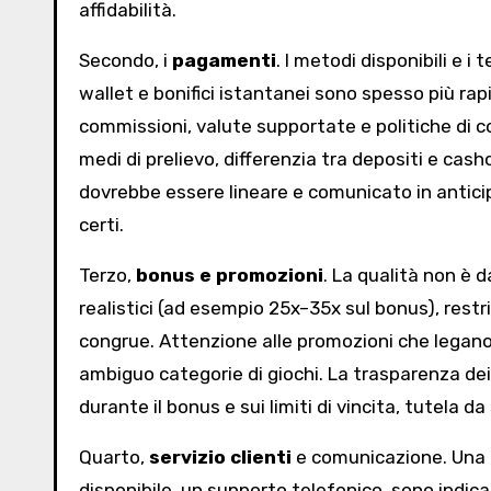
affidabilità.
Secondo, i
pagamenti
. I metodi disponibili e i
wallet e bonifici istantanei sono spesso più rapi
commissioni, valute supportate e politiche di c
medi di prelievo, differenzia tra depositi e cas
dovrebbe essere lineare e comunicato in anticip
certi.
Terzo,
bonus e promozioni
. La qualità non è 
realistici (ad esempio 25x–35x sul bonus), restr
congrue. Attenzione alle promozioni che legan
ambiguo categorie di giochi. La trasparenza dei
durante il bonus e sui limiti di vincita, tutela d
Quarto,
servizio clienti
e comunicazione. Una c
disponibile, un supporto telefonico, sono indicato