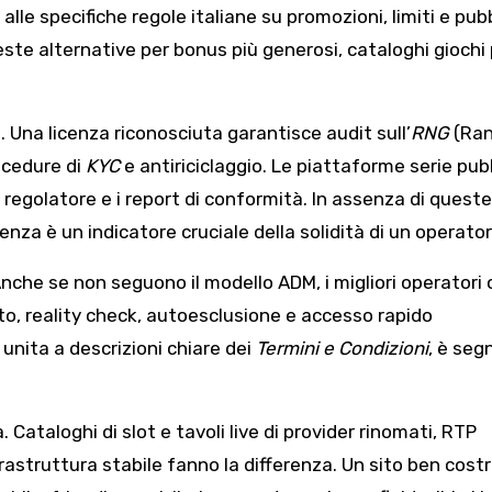
lle specifiche regole italiane su promozioni, limiti e pubb
te alternative per bonus più generosi, cataloghi giochi 
a
. Una licenza riconosciuta garantisce audit sull’
RNG
(Ra
ocedure di
KYC
e antiriciclaggio. Le piattaforme serie pub
e regolatore e i report di conformità. In assenza di queste
enza è un indicatore cruciale della solidità di un operator
Anche se non seguono il modello ADM, i migliori operatori 
ito, reality check, autoesclusione e accesso rapido
 unita a descrizioni chiare dei
Termini e Condizioni
, è seg
. Cataloghi di slot e tavoli live di provider rinomati, RTP
nfrastruttura stabile fanno la differenza. Un sito ben costr