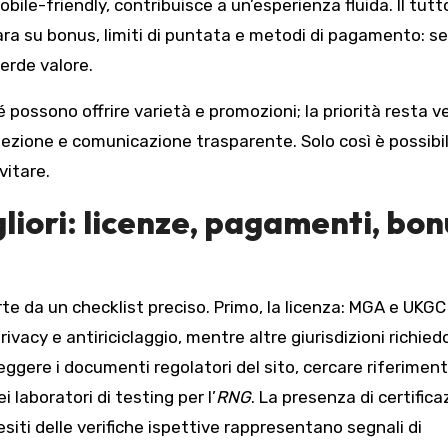
ile-friendly, contribuisce a un’esperienza fluida. Il tutto
ra su bonus, limiti di puntata e metodi di pagamento: s
erde valore.
possono offrire varietà e promozioni; la priorità resta ve
otezione e comunicazione trasparente. Solo così è possibi
vitare.
gliori: licenze, pagamenti, bon
te da un checklist preciso. Primo, la licenza: MGA e UKG
ivacy e antiriciclaggio, mentre altre giurisdizioni richie
 leggere i documenti regolatori del sito, cercare riferiment
i laboratori di testing per l’
RNG
. La presenza di certifica
 esiti delle verifiche ispettive rappresentano segnali di