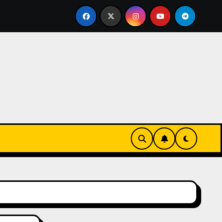
rische Zutaten – weich, saftig und voller Geschmack