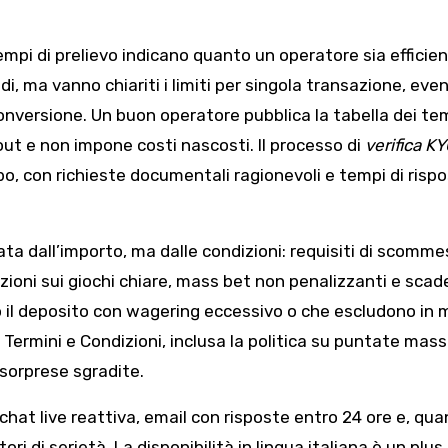
 tempi di prelievo indicano quanto un operatore sia efficien
di, ma vanno chiariti i limiti per singola transazione, even
onversione. Un buon operatore pubblica la tabella dei te
hout e non impone costi nascosti. Il processo di
verifica K
o, con richieste documentali ragionevoli e tempi di risp
data dall’importo, ma dalle condizioni: requisiti di scomm
izioni sui giochi chiare, mass bet non penalizzanti e sca
o il deposito con wagering eccessivo o che escludono in
 Termini e Condizioni, inclusa la politica su puntate mas
a sorprese sgradite.
hat live reattiva, email con risposte entro 24 ore e, qu
ri di serietà. La disponibilità in lingua italiana è un plus