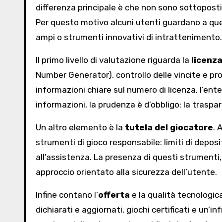
differenza principale è che non sono sottoposti a
Per questo motivo alcuni utenti guardano a ques
ampi o strumenti innovativi di intrattenimento.
Il primo livello di valutazione riguarda la
licenz
Number Generator), controllo delle vincite e pr
informazioni chiare sul numero di licenza, l’ent
informazioni, la prudenza è d’obbligo: la traspar
Un altro elemento è la
tutela del giocatore
. 
strumenti di gioco responsabile: limiti di depos
all’assistenza. La presenza di questi strumenti,
approccio orientato alla sicurezza dell’utente.
Infine contano l’
offerta
e la qualità tecnologica
dichiarati e aggiornati, giochi certificati e un’i