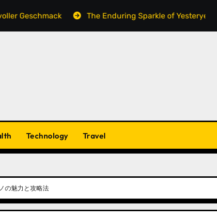
eschmack
The Enduring Sparkle of Yesteryear: Why Vin
lth
Technology
Travel
ノの魅力と攻略法