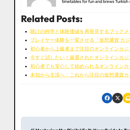
timetables for fun and brews Turkish
Related Posts:
賭けの科学と体験価値を再発見するブックメ
プレイヤー体験を一変させる「仮想通貨 カ
初心者から上級者まで注目のオンラインカジ
今すぐ試したい！厳選されたオンラインカジ
初心者でも安心して始められるオンラインカ
未知から主流へ：これから注目の仮想通貨カ
P