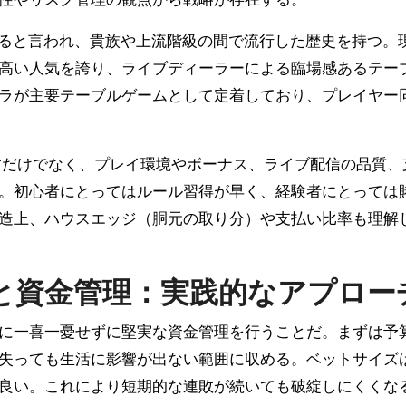
遡ると言われ、貴族や上流階級の間で流行した歴史を持つ。
高い人気を誇り、ライブディーラーによる臨場感あるテー
ラが主要テーブルゲームとして定着しており、プレイヤー
すだけでなく、プレイ環境やボーナス、ライブ配信の品質、
。初心者にとってはルール習得が早く、経験者にとっては
造上、ハウスエッジ（胴元の取り分）や支払い比率も理解
と資金管理：実践的なアプロー
に一喜一憂せずに堅実な資金管理を行うことだ。まずは予
失っても生活に影響が出ない範囲に収める。ベットサイズ
と良い。これにより短期的な連敗が続いても破綻しにくくな