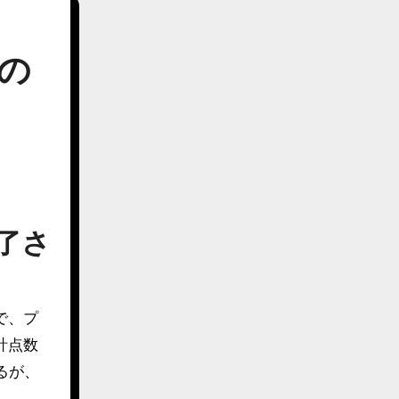
の
了さ
計点数
るが、