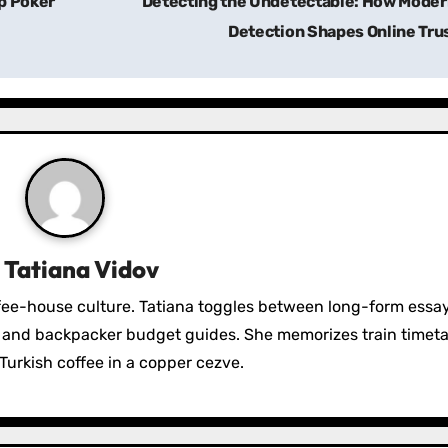
op Poker
Detecting the Undetectable: How Moder
Detection Shapes Online Tru
y
Tatiana Vidov
fee-house culture. Tatiana toggles between long-form essa
s, and backpacker budget guides. She memorizes train timeta
Turkish coffee in a copper cezve.