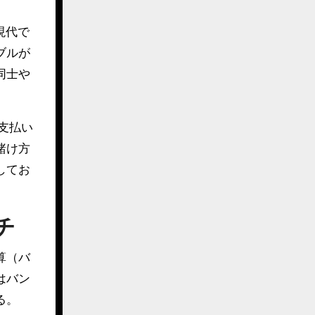
現代で
ブルが
同士や
支払い
賭け方
してお
チ
算（バ
はバン
る。