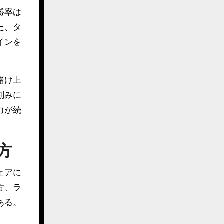
勝率は
た、タ
インを
賭け上
刻みに
力が続
方
ェアに
方、ラ
ある。