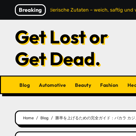
Skip
Breaking
enuss ohne tierische Zutaten – weich, saftig und voller G
to
content
Get Lost or
Get Dead.
Blog
Automotive
Beauty
Fashion
Hea
Home
Blog
勝率を上げるための完全ガイド：バカラ カジ