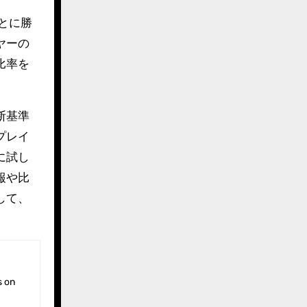
とに勝
ヤーの
比率を
断基準
プレイ
に試し
報や比
して、