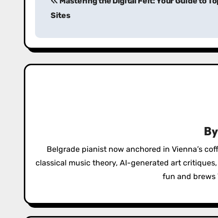
Mastering the Digital Felt: Your Guide to T
o
Sites
s
t
n
a
v
i
B
g
Belgrade pianist now anchored in Vienna’s cof
a
classical music theory, AI-generated art critique
fun and brews 
t
i