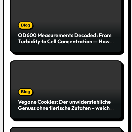
Blog
OD600 Measurements Decoded: From
Turbidity to Cell Concentration — How
to Get Every Data Point Right
Blog
Vegane Cookies: Der unwiderstehliche
Genuss ohne tierische Zutaten – weich,
saftig und voller Geschmack