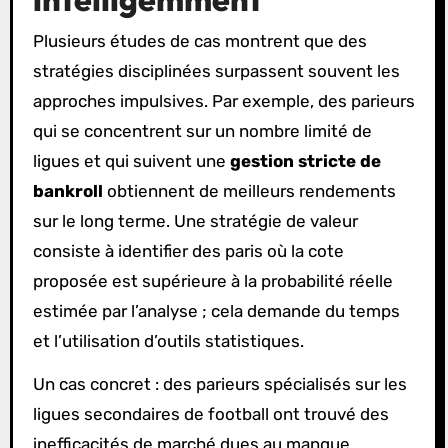
Plusieurs études de cas montrent que des
stratégies disciplinées surpassent souvent les
approches impulsives. Par exemple, des parieurs
qui se concentrent sur un nombre limité de
ligues et qui suivent une
gestion stricte de
bankroll
obtiennent de meilleurs rendements
sur le long terme. Une stratégie de valeur
consiste à identifier des paris où la cote
proposée est supérieure à la probabilité réelle
estimée par l’analyse ; cela demande du temps
et l’utilisation d’outils statistiques.
Un cas concret : des parieurs spécialisés sur les
ligues secondaires de football ont trouvé des
inefficacités de marché dues au manque