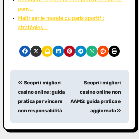
paris…
Maîtriser le monde du paris sportif :
stratégies,…
P
Scopri i migliori
Scopri i migliori
o
casino online: guida
casino online non
s
pratica per vincere
AAMS: guida pratica e
con responsabilità
aggiornata
t
n