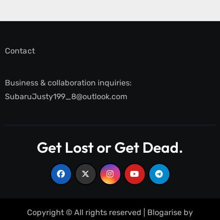
Contact
Business & collaboration inquiries:
SubaruJusty199_8@outlook.com
Get Lost or Get Dead.
Copyright © All rights reserved
|
Blogarise
by