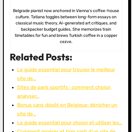
Belgrade pianist now anchored in Vienna’s coffee-house
culture. Tatiana toggles between long-form essays on
classical music theory, AI-generated art critiques, and
backpacker budget guides. She memorizes train
timetables for fun and brews Turkish coffee in a copper
cezve.
Related Posts:
Le guide essentiel pour trouver le meilleur
site de…
Sites de paris sportifs : comment choisir,
analyser…
Bonus sans dépôt en Belgique: dénicher un
site de…
Le guide essentiel pour choisir et utiliser les…
Comment repérer et tirer parti d’un site de