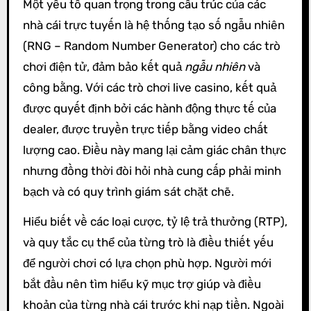
Một yếu tố quan trọng trong cấu trúc của các
nhà cái trực tuyến là hệ thống tạo số ngẫu nhiên
(RNG – Random Number Generator) cho các trò
chơi điện tử, đảm bảo kết quả
ngẫu nhiên
và
công bằng. Với các trò chơi live casino, kết quả
được quyết định bởi các hành động thực tế của
dealer, được truyền trực tiếp bằng video chất
lượng cao. Điều này mang lại cảm giác chân thực
nhưng đồng thời đòi hỏi nhà cung cấp phải minh
bạch và có quy trình giám sát chặt chẽ.
Hiểu biết về các loại cược, tỷ lệ trả thưởng (RTP),
và quy tắc cụ thể của từng trò là điều thiết yếu
để người chơi có lựa chọn phù hợp. Người mới
bắt đầu nên tìm hiểu kỹ mục trợ giúp và điều
khoản của từng nhà cái trước khi nạp tiền. Ngoài