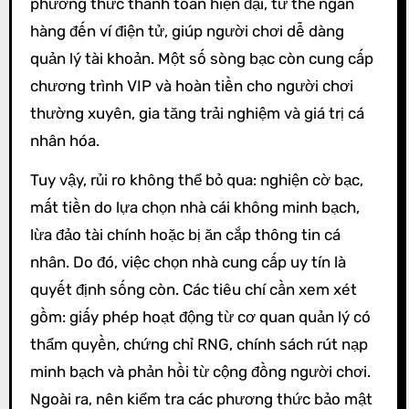
phương thức thanh toán hiện đại, từ thẻ ngân
hàng đến ví điện tử, giúp người chơi dễ dàng
quản lý tài khoản. Một số sòng bạc còn cung cấp
chương trình VIP và hoàn tiền cho người chơi
thường xuyên, gia tăng trải nghiệm và giá trị cá
nhân hóa.
Tuy vậy, rủi ro không thể bỏ qua: nghiện cờ bạc,
mất tiền do lựa chọn nhà cái không minh bạch,
lừa đảo tài chính hoặc bị ăn cắp thông tin cá
nhân. Do đó, việc chọn nhà cung cấp uy tín là
quyết định sống còn. Các tiêu chí cần xem xét
gồm: giấy phép hoạt động từ cơ quan quản lý có
thẩm quyền, chứng chỉ RNG, chính sách rút nạp
minh bạch và phản hồi từ cộng đồng người chơi.
Ngoài ra, nên kiểm tra các phương thức bảo mật