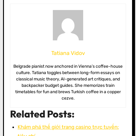
Tatiana Vidov
Belgrade pianist now anchored in Vienna’s coffee-house
culture. Tatiana toggles between long-form essays on
classical music theory, AI-generated art critiques, and
backpacker budget guides. She memorizes train
timetables for fun and brews Turkish coffee in a copper
cezve.
Related Posts:
Khám phá thế giới trang casino trực tuyến:
tiêu chí…