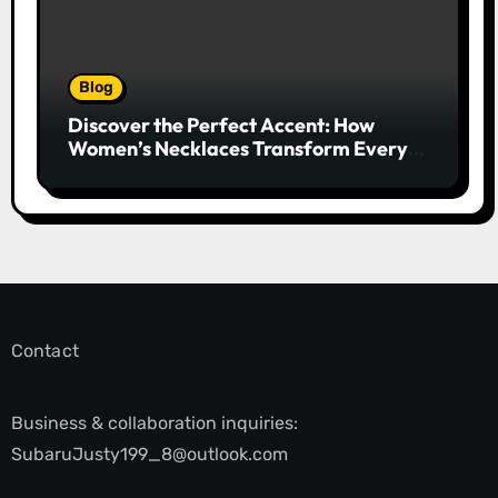
Blog
Discover the Perfect Accent: How
Women’s Necklaces Transform Every
Outfit and Occasion
Contact
Business & collaboration inquiries:
SubaruJusty199_8@outlook.com