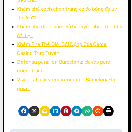
Khám phá cách chọn trang cá độ bóng đá uy
tín để đặt…
Khám phá danh sách và bí quyết chọn top nhà
cái uy…
Khám Phá Thế Giới Sôi Động Của Game
Casino Trực Tuyến
Defensa penal en Barcelona: claves para
encontrar al…
Vivir, trabajar y emprender en Barcelona: la
guía…