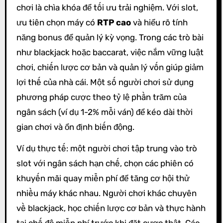
chơi là chìa khóa để tối ưu trải nghiệm. Với slot,
ưu tiên chọn máy có
RTP cao
và hiểu rõ tính
năng bonus để quản lý kỳ vọng. Trong các trò bài
như blackjack hoặc baccarat, việc nắm vững luật
chơi, chiến lược cơ bản và quản lý vốn giúp giảm
lợi thế của nhà cái. Một số người chơi sử dụng
phương pháp cược theo tỷ lệ phần trăm của
ngân sách (ví dụ 1-2% mỗi ván) để kéo dài thời
gian chơi và ổn định biến động.
Ví dụ thực tế: một người chơi tập trung vào trò
slot với ngân sách hạn chế, chọn các phiên có
khuyến mãi quay miễn phí để tăng cơ hội thử
nhiều máy khác nhau. Người chơi khác chuyên
về blackjack, học chiến lược cơ bản và thực hành
tại chế độ miễn phí trước khi đặt cược thật. Các