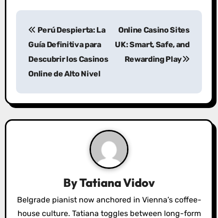
P
Perú Despierta: La
Online Casino Sites
o
Guía Definitiva para
UK: Smart, Safe, and
s
Descubrir los Casinos
Rewarding Play
Online de Alto Nivel
t
n
a
v
i
g
By
Tatiana Vidov
a
Belgrade pianist now anchored in Vienna’s coffee-
house culture. Tatiana toggles between long-form