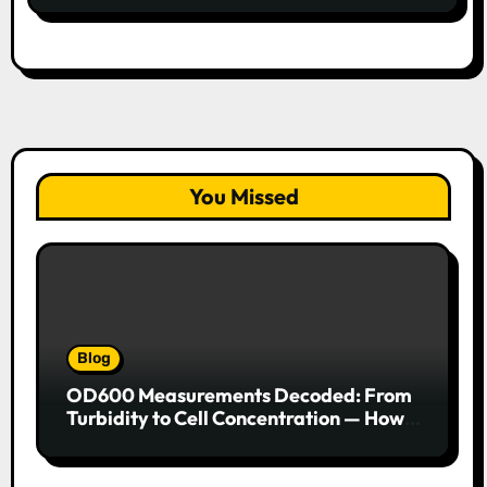
You Missed
Blog
OD600 Measurements Decoded: From
Turbidity to Cell Concentration — How
to Get Every Data Point Right