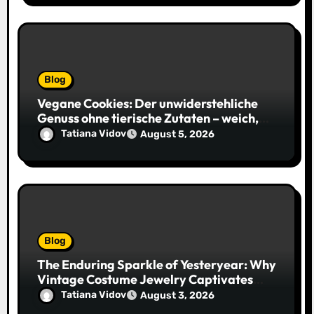
Blog
Vegane Cookies: Der unwiderstehliche
Genuss ohne tierische Zutaten – weich,
saftig und voller Geschmack
Tatiana Vidov
August 5, 2026
Blog
The Enduring Sparkle of Yesteryear: Why
Vintage Costume Jewelry Captivates
Collectors and Style Icons Alike
Tatiana Vidov
August 3, 2026