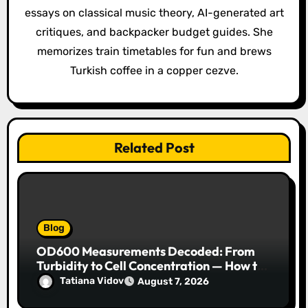
t
essays on classical music theory, AI-generated art
i
critiques, and backpacker budget guides. She
o
memorizes train timetables for fun and brews
Turkish coffee in a copper cezve.
n
Related Post
Blog
OD600 Measurements Decoded: From
Turbidity to Cell Concentration — How to
Get Every Data Point Right
Tatiana Vidov
August 7, 2026