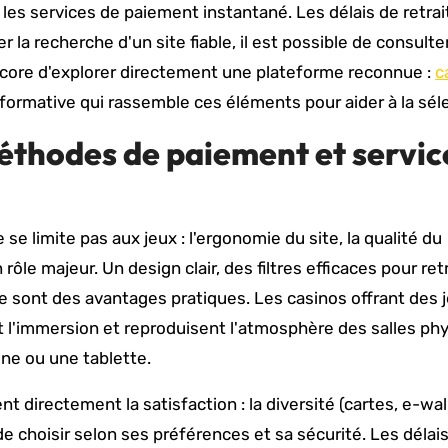
es services de paiement instantané. Les délais de retrait
er la recherche d'un site fiable, il est possible de consulte
ncore d'explorer directement une plateforme reconnue :
c
formative qui rassemble ces éléments pour aider à la séle
méthodes de paiement et servic
 se limite pas aux jeux : l'ergonomie du site, la qualité du
rôle majeur. Un design clair, des filtres efficaces pour re
ée sont des avantages pratiques. Les casinos offrant des 
t l'immersion et reproduisent l'atmosphère des salles ph
ne ou une tablette.
directement la satisfaction : la diversité (cartes, e-wal
 choisir selon ses préférences et sa sécurité. Les délai