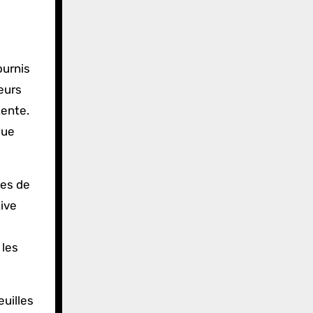
ournis
eurs
tente.
lue
ces de
tive
 les
euilles