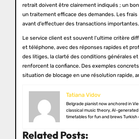
retrait doivent être clairement indiqués ; un bon
un traitement efficace des demandes. Les frais é
avant d'effectuer des transactions importantes.
Le service client est souvent l'ultime critère di
et téléphone, avec des réponses rapides et pro
des litiges, la clarté des conditions générales
renforcent la confiance. Des exemples concre
situation de blocage en une résolution rapide, 
Tatiana Vidov
Belgrade pianist now anchored in Vienna’s coffee-house culture. Tatiana toggles between long-form essays on
classical music theory, AI-generated
timetables for fun and brews Turkish
Related Posts: