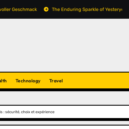
eschmack
The Enduring Sparkle of Yesteryear: Why Vin
lth
Technology
Travel
s : sécurité, choix et expérience