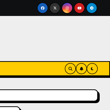
tage Costume Jewelry Captivates Collectors and Style Icons