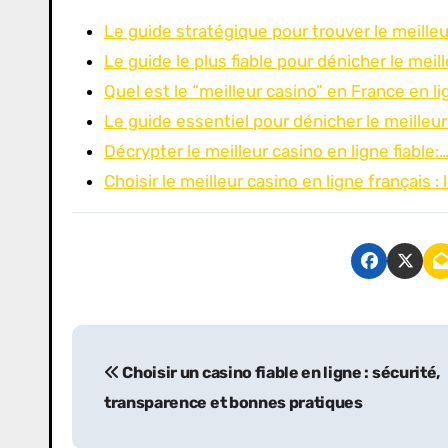
Le guide stratégique pour trouver le meille
Le guide le plus fiable pour dénicher le meil
Quel est le “meilleur casino” en France en l
Le guide essentiel pour dénicher le meilleu
Décrypter le meilleur casino en ligne fiable:
Choisir le meilleur casino en ligne français : 
P
Choisir un casino fiable en ligne : sécurité,
o
transparence et bonnes pratiques
s