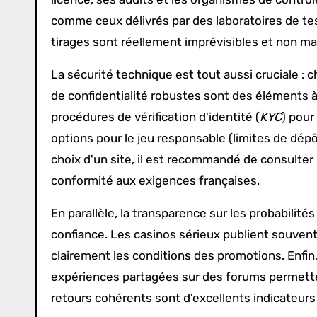
comme ceux délivrés par des laboratoires de te
tirages sont réellement imprévisibles et non ma
La sécurité technique est tout aussi cruciale :
de confidentialité robustes sont des éléments à
procédures de vérification d'identité (
KYC
) pour
options pour le jeu responsable (limites de dépô
choix d'un site, il est recommandé de consulter 
conformité aux exigences françaises.
En parallèle, la transparence sur les probabilit
confiance. Les casinos sérieux publient souvent 
clairement les conditions des promotions. Enfin, 
expériences partagées sur des forums permette
retours cohérents sont d'excellents indicateurs d