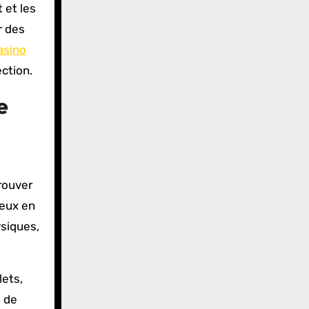
 et les
r des
asino
ction.
e
trouver
jeux en
ysiques,
lets,
s de