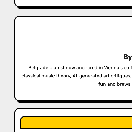
t
n
a
v
i
B
g
Belgrade pianist now anchored in Vienna’s cof
a
classical music theory, AI-generated art critique
fun and brews 
t
i
o
n