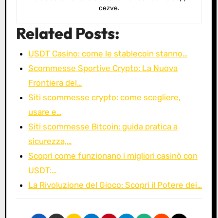
cezve.
Related Posts:
USDT Casino: come le stablecoin stanno…
Scommesse Sportive Crypto: La Nuova
Frontiera del…
Siti scommesse crypto: come scegliere,
usare e…
Siti scommesse Bitcoin: guida pratica a
sicurezza,…
Scopri come funzionano i migliori casinò con
USDT:…
La Rivoluzione del Gioco: Scopri il Potere dei…