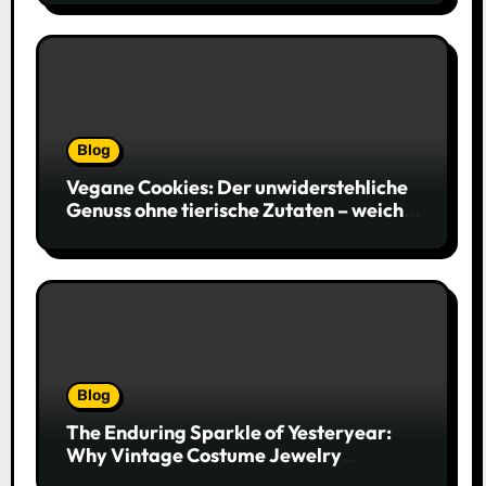
Blog
Vegane Cookies: Der unwiderstehliche
Genuss ohne tierische Zutaten – weich,
saftig und voller Geschmack
Blog
The Enduring Sparkle of Yesteryear:
Why Vintage Costume Jewelry
Captivates Collectors and Style Icons