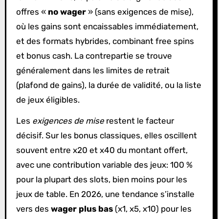
offres «
no wager
» (sans exigences de mise),
où les gains sont encaissables immédiatement,
et des formats hybrides, combinant free spins
et bonus cash. La contrepartie se trouve
généralement dans les limites de retrait
(plafond de gains), la durée de validité, ou la liste
de jeux éligibles.
Les
exigences de mise
restent le facteur
décisif. Sur les bonus classiques, elles oscillent
souvent entre x20 et x40 du montant offert,
avec une contribution variable des jeux: 100 %
pour la plupart des slots, bien moins pour les
jeux de table. En 2026, une tendance s’installe
vers des
wager plus bas
(x1, x5, x10) pour les