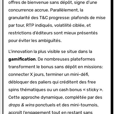
offres de bienvenue sans dépôt, signe d’une
concurrence accrue. Parallèlement, la
granularité des T&C progresse: plafonds de mise
par tour, RTP indiqués, volatilité ciblée, et
restrictions d’éditeurs sont mieux présentés
pour éviter les ambiguïtés.
L’innovation la plus visible se situe dans la
gamification
. De nombreuses plateformes
transforment le bonus sans dépôt en missions:
connecter X jours, terminer un mini-défi,
débloquer des paliers qui créditent des free
spins thématiques ou un cash bonus « sticky ».
Cette approche dynamique, complétée par des
drops & wins
ponctuels et des mini-tournois,
accroît l’engagement tout en restant sans