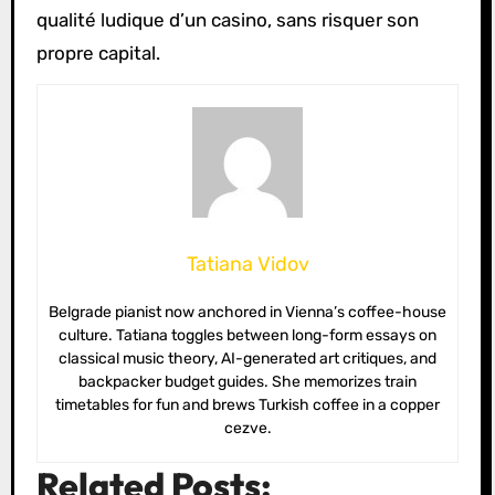
qualité ludique d’un casino, sans risquer son
propre capital.
Tatiana Vidov
Belgrade pianist now anchored in Vienna’s coffee-house
culture. Tatiana toggles between long-form essays on
classical music theory, AI-generated art critiques, and
backpacker budget guides. She memorizes train
timetables for fun and brews Turkish coffee in a copper
cezve.
Related Posts: