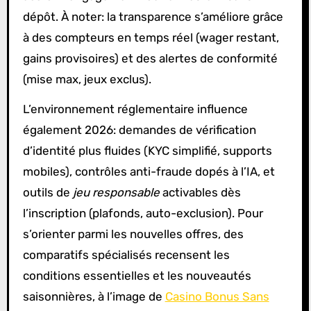
dépôt. À noter: la transparence s’améliore grâce
à des compteurs en temps réel (wager restant,
gains provisoires) et des alertes de conformité
(mise max, jeux exclus).
L’environnement réglementaire influence
également 2026: demandes de vérification
d’identité plus fluides (KYC simplifié, supports
mobiles), contrôles anti-fraude dopés à l’IA, et
outils de
jeu responsable
activables dès
l’inscription (plafonds, auto-exclusion). Pour
s’orienter parmi les nouvelles offres, des
comparatifs spécialisés recensent les
conditions essentielles et les nouveautés
saisonnières, à l’image de
Casino Bonus Sans