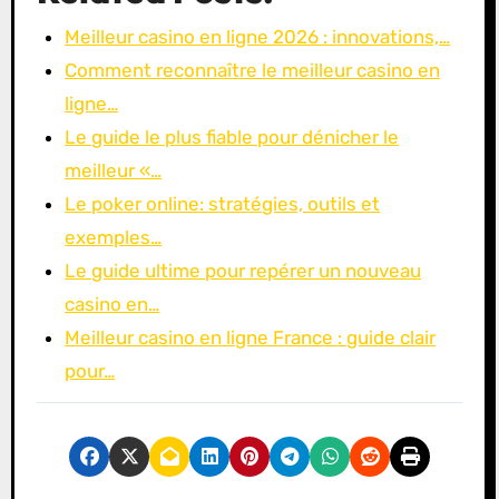
Meilleur casino en ligne 2026 : innovations,…
Comment reconnaître le meilleur casino en
ligne…
Le guide le plus fiable pour dénicher le
meilleur «…
Le poker online: stratégies, outils et
exemples…
Le guide ultime pour repérer un nouveau
casino en…
Meilleur casino en ligne France : guide clair
pour…