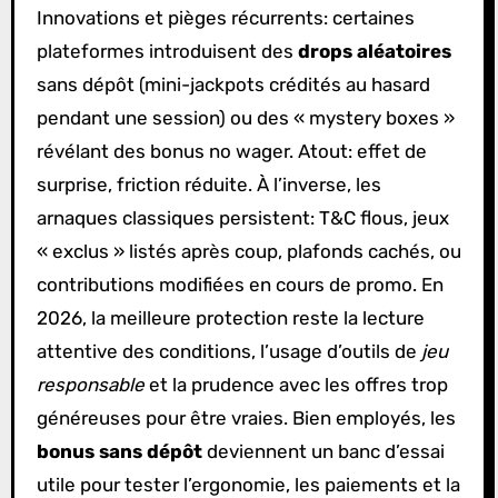
Innovations et pièges récurrents: certaines
plateformes introduisent des
drops aléatoires
sans dépôt (mini-jackpots crédités au hasard
pendant une session) ou des « mystery boxes »
révélant des bonus no wager. Atout: effet de
surprise, friction réduite. À l’inverse, les
arnaques classiques persistent: T&C flous, jeux
« exclus » listés après coup, plafonds cachés, ou
contributions modifiées en cours de promo. En
2026, la meilleure protection reste la lecture
attentive des conditions, l’usage d’outils de
jeu
responsable
et la prudence avec les offres trop
généreuses pour être vraies. Bien employés, les
bonus sans dépôt
deviennent un banc d’essai
utile pour tester l’ergonomie, les paiements et la