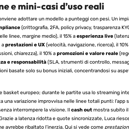
e e mini-casi d’uso reali
conviene adottare un modello a punteggi con pesi. Un imp
mpliance
(crittografia, 2FA, policy privacy, trasparenza KYC)
lle linee, margine medio), il 15% a
esperienza live
(laten
% a
prestazioni e UX
(velocità, navigazione, ricerca), il 10%
ioni, chiarezza), il 10% a
promozioni e valore reale
(reg
za e responsabilità
(SLA, strumenti di controllo, messag
oni basate solo su bonus iniziali, concentrandosi su aspe
A e basket europeo; durante le partite usa lo streaming int
ota una variazione improvvisa nelle linee totali punti: l’app
senza interrompere la visione. Il
cash out
mostra subito il
 Grazie a latenza ridotta e quote sincronizzate, Luca riesc
 avrebbe ribaltato l’inerzia. Qui si vede come
prestazion