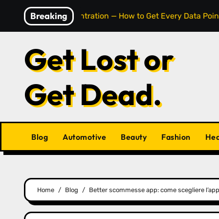
Skip
Breaking
Cell Concentration — How to Get Every Data Point Right
to
content
Get Lost or
Get Dead.
Blog
Automotive
Beauty
Fashion
Hea
Home
Blog
Better scommesse app: come scegliere l’app d