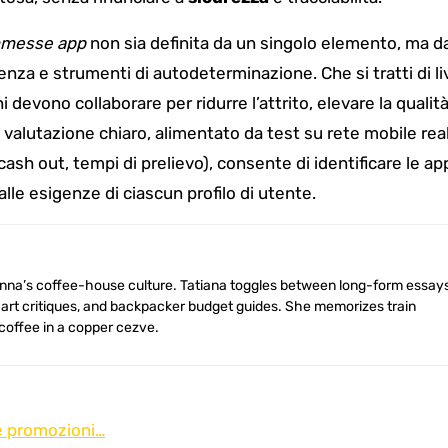
mmesse app
non sia definita da un singolo elemento, ma d
renza e strumenti di autodeterminazione. Che si tratti di li
 devono collaborare per ridurre l’attrito, elevare la qualità
 valutazione chiaro, alimentato da test su rete mobile rea
cash out, tempi di prelievo), consente di identificare le a
alle esigenze di ciascun profilo di utente.
 art critiques, and backpacker budget guides. She memorizes train
 coffee in a copper cezve.
e promozioni…