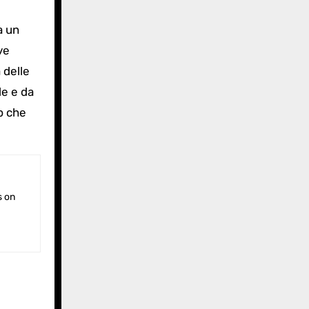
a un
ve
 delle
le e da
pp che