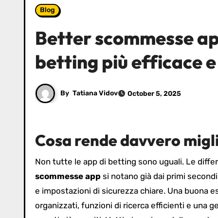
Blog
Better scommesse app
betting più efficace e
By
Tatiana Vidov
October 5, 2025
Cosa rende davvero migl
Non tutte le app di betting sono uguali. Le di
scommesse app
si notano già dai primi secondi
e impostazioni di sicurezza chiare. Una buona es
organizzati, funzioni di ricerca efficienti e una 