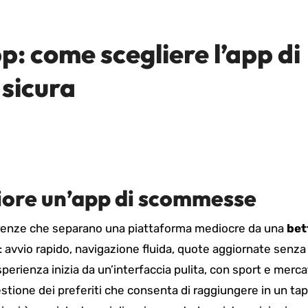
: come scegliere l’app di
 sicura
iore un’app di scommesse
fferenze che separano una piattaforma mediocre da una
bet
: avvio rapido, navigazione fluida, quote aggiornate senza 
perienza inizia da un’interfaccia pulita, con sport e merca
gestione dei preferiti che consenta di raggiungere in un tap 