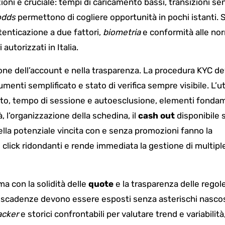
zioni è cruciale: tempi di caricamento bassi, transizioni se
odds
permettono di cogliere opportunità in pochi istanti. 
utenticazione a due fattori,
biometria
e conformità alle no
autorizzati in Italia.
ione dell’account e nella trasparenza. La procedura KYC d
enti semplificato e stato di verifica sempre visibile. L’u
ito, tempo di sessione e autoesclusione, elementi fondam
à, l’organizzazione della schedina, il
cash out
disponibile 
della potenziale vincita con e senza promozioni fanno la
click ridondanti e rende immediata la gestione di multipl
ma con la solidità delle
quote
e la trasparenza delle regol
 e scadenze devono essere esposti senza asterischi nascos
racker
e storici confrontabili per valutare trend e variabilità,