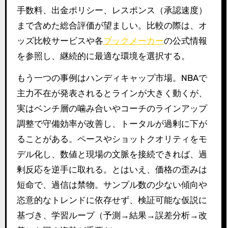
手数料、出金ポリシー、レスポンス（承認速度）
まで含めた総合評価が望ましい。比較の際は、オ
ッズ比較サービスや各
ブックメーカー
の公式情報
を参照し、継続的に最適な環境を選択する。
もう一つの事例はハンディキャップ市場。NBAで
主力不在が発表されるとラインが大きく動くが、
実はベンチ層の噛み合いやコーチのラインアップ
調整で守備効率が改善し、トータルが過剰に下が
ることがある。ペースやショットクオリティをモ
デル化し、数値と現場の文脈を接続できれば、過
剰反応を逆手に取れる。とはいえ、価格の歪みは
短命で、過信は禁物。サンプル数の少ない傾向や
恣意的なトレンドに依存せず、検証可能な仮説に
基づき、学習ループ（予測→結果→誤差分析→改