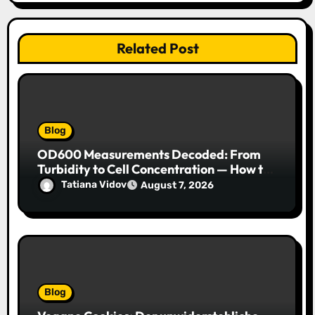
Related Post
Blog
OD600 Measurements Decoded: From
Turbidity to Cell Concentration — How to
Get Every Data Point Right
Tatiana Vidov
August 7, 2026
Blog