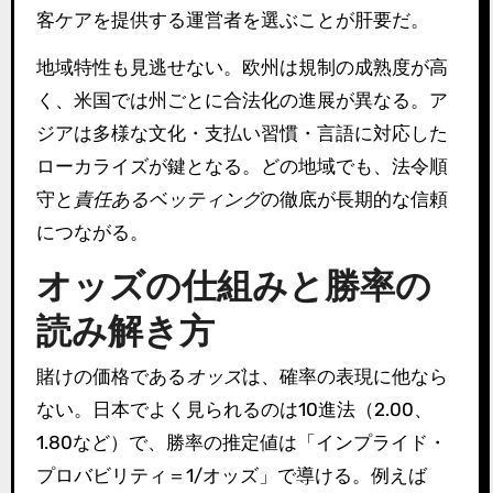
客ケアを提供する運営者を選ぶことが肝要だ。
地域特性も見逃せない。欧州は規制の成熟度が高
く、米国では州ごとに合法化の進展が異なる。ア
ジアは多様な文化・支払い習慣・言語に対応した
ローカライズが鍵となる。どの地域でも、法令順
守と
責任あるベッティング
の徹底が長期的な信頼
につながる。
オッズの仕組みと勝率の
読み解き方
賭けの価格である
オッズ
は、確率の表現に他なら
ない。日本でよく見られるのは10進法（2.00、
1.80など）で、勝率の推定値は「インプライド・
プロバビリティ＝1/オッズ」で導ける。例えば