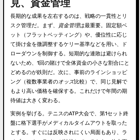
見、資金管理
長期的な成果を左右するのは、戦略の一貫性とリ
スク管理だ。まず、
資金管理
は最重要。固定額ベ
ット（フラットベッティング）や、優位性に応じ
て掛け金を微調整するケリー基準などを用い、ド
ローダウンを制御する。短期的な連敗は避けられ
ないため、1回の賭けで全体資金の小さな割合にと
どめるのが鉄則だ。次に、事前のラインショッピ
ング（複数事業者の
オッズ
比較）で、同じ見解で
もより高い価格を確保する。これだけで年間の期
待値は大きく変わる。
実例を挙げる。テニスのATP大会で、第1セット終
盤に格下選手がメディカルタイムアウトを取った
とする。すぐには反映されにくい局面もあり、ラ