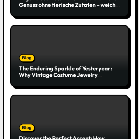
Genuss ohne tierische Zutaten – weich,
saftig und voller Geschmack
Blog
The Enduring Sparkle of Yesteryear:
Why Vintage Costume Jewelry
Captivates Collectors and Style Icons
Alike
Blog
Discover the Perfect Accent: How