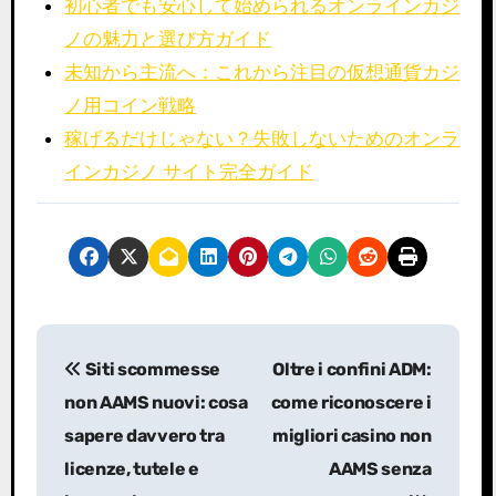
初心者でも安心して始められるオンラインカジ
ノの魅力と選び方ガイド
未知から主流へ：これから注目の仮想通貨カジ
ノ用コイン戦略
稼げるだけじゃない？失敗しないためのオンラ
インカジノ サイト完全ガイド
P
Siti scommesse
Oltre i confini ADM:
o
non AAMS nuovi: cosa
come riconoscere i
s
sapere davvero tra
migliori casino non
licenze, tutele e
AAMS senza
t