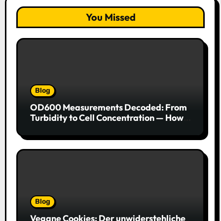
You Missed
Blog
OD600 Measurements Decoded: From
Turbidity to Cell Concentration — How
to Get Every Data Point Right
Blog
Vegane Cookies: Der unwiderstehliche