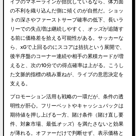
イブのマネーラインが拮抗しているなら、体力面
の不利を織り込んだ側に傾くのが自然だ。ショッ
トの深さやファーストサーブ確率の低下、長いラ
リーでの失点増は継続しやすく、
オッズ
が追随す
る前に価格差を拾える可能性がある。サッカーな
ら、xGで上回るのにスコアは拮抗という展開で、
後半序盤のコーナー連続や相手の累積カードが増
えると、次の10分での得点確率は上がる。こうし
た文脈的指標の積み重ねが、ライブの意思決定を
支える。
プロモーション活用も戦略の一環だが、条件の透
明性が肝心。フリーベットやキャッシュバックは
期待値を押し上げる一方、賭け条件（賭け直し要
件、対象市場、最低
オッズ
）を満たさないと効果
が薄れる。オファーだけで判断せず、表示価格と