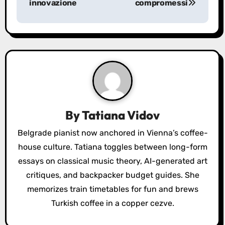
innovazione
compromessi
n
a
v
i
g
a
By
Tatiana Vidov
t
Belgrade pianist now anchored in Vienna’s coffee-
house culture. Tatiana toggles between long-form
i
essays on classical music theory, AI-generated art
o
critiques, and backpacker budget guides. She
memorizes train timetables for fun and brews
n
Turkish coffee in a copper cezve.