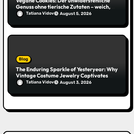
Vegane Cookies: Der unwiderstehliche
Genuss ohne tierische Zutaten – weich,
saftig und voller Geschmack
Tatiana Vidov
August 5, 2026
Blog
The Enduring Sparkle of Yesteryear: Why
Vintage Costume Jewelry Captivates
Collectors and Style Icons Alike
Tatiana Vidov
August 3, 2026