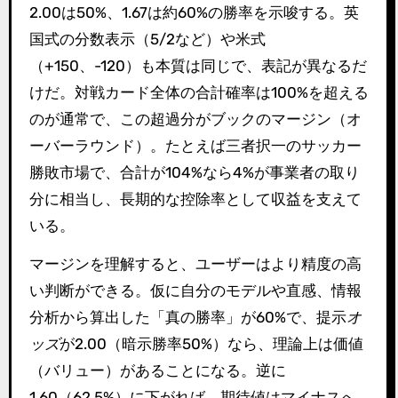
2.00は50%、1.67は約60%の勝率を示唆する。英
国式の分数表示（5/2など）や米式
（+150、-120）も本質は同じで、表記が異なるだ
けだ。対戦カード全体の合計確率は100%を超える
のが通常で、この超過分がブックのマージン（オ
ーバーラウンド）。たとえば三者択一のサッカー
勝敗市場で、合計が104%なら4%が事業者の取り
分に相当し、長期的な控除率として収益を支えて
いる。
マージンを理解すると、ユーザーはより精度の高
い判断ができる。仮に自分のモデルや直感、情報
分析から算出した「真の勝率」が60%で、提示
オ
ッズ
が2.00（暗示勝率50%）なら、理論上は価値
（バリュー）があることになる。逆に
1.60（62.5%）に下がれば、期待値はマイナスへ