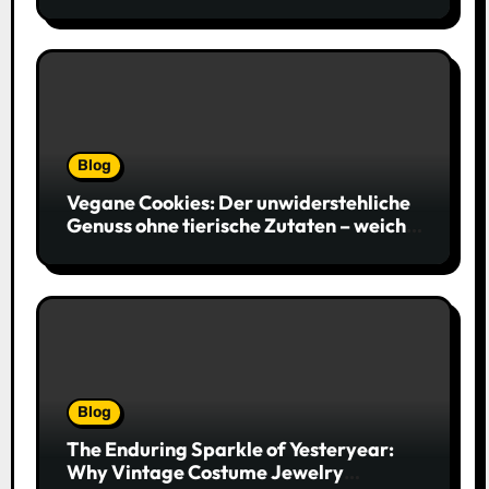
to Get Every Data Point Right
Blog
Vegane Cookies: Der unwiderstehliche
Genuss ohne tierische Zutaten – weich,
saftig und voller Geschmack
Blog
The Enduring Sparkle of Yesteryear:
Why Vintage Costume Jewelry