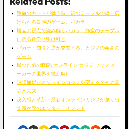
Related Posts:
運命のカードが舞う時：絹のテーブルで繰り広
げられる貴族のゲーム、バカラ
勝者の視点で読み解くバカラ：静寂のテーブル
に宿る数学と駆け引き
バカラ：知性と運が交差する、カジノの至高の
ゲーム
勝つための戦略: オンライン カジノ ブック メ
ーカーの世界を徹底解剖
仮想通貨がオンラインカジノを変える？その真
実と未来
没入感と革新：最新オンラインカジノが創り出
す新次元のエンターテイメント