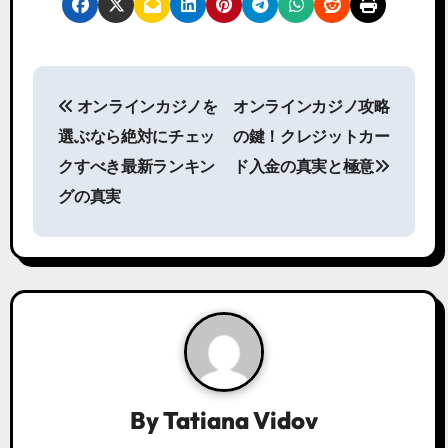
P
オンラインカジノを
オンラインカジノ攻略
o
選ぶなら絶対にチェッ
の鍵！クレジットカー
s
クすべき最新ランキン
ド入金の真実と極意
グの真実
t
n
a
v
i
g
By
Tatiana Vidov