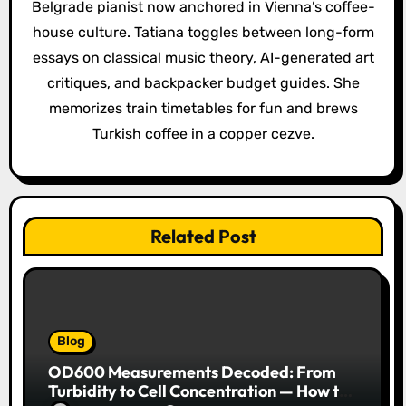
a
Belgrade pianist now anchored in Vienna’s coffee-
house culture. Tatiana toggles between long-form
t
essays on classical music theory, AI-generated art
i
critiques, and backpacker budget guides. She
o
memorizes train timetables for fun and brews
Turkish coffee in a copper cezve.
n
Related Post
Blog
OD600 Measurements Decoded: From
Turbidity to Cell Concentration — How to