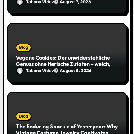
Get Every Data Point Right
Tatiana Vidov
August 7, 2026
Blog
Vegane Cookies: Der unwiderstehliche
Genuss ohne tierische Zutaten – weich,
saftig und voller Geschmack
Tatiana Vidov
August 5, 2026
Blog
The Enduring Sparkle of Yesteryear: Why
Vintage Costume Jewelry Captivates