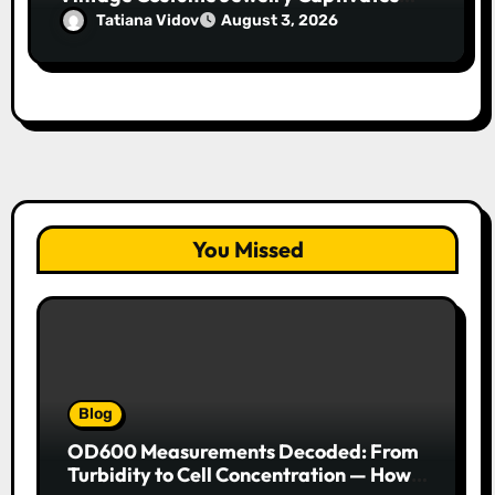
Collectors and Style Icons Alike
Tatiana Vidov
August 3, 2026
You Missed
Blog
OD600 Measurements Decoded: From
Turbidity to Cell Concentration — How