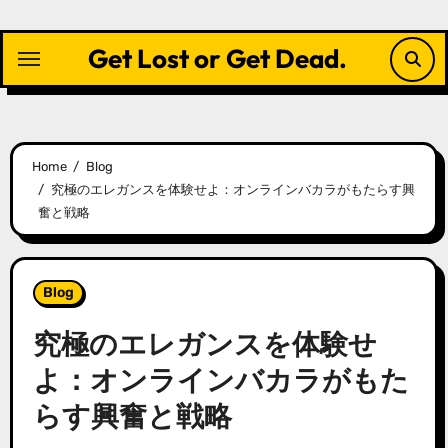
Skip
to
Get Lost or Get Dead.
content
Home
Blog
究極のエレガンスを体験せよ：オンラインバカラがもたらす興
奮と戦略
Blog
究極のエレガンスを体験せ
よ：オンラインバカラがもた
らす興奮と戦略