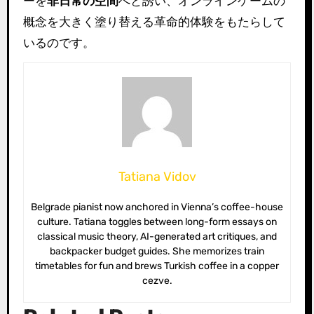
ーを
非日常の空間
へと誘い、オンラインゲームの
概念を大きく塗り替える革命的体験をもたらして
いるのです。
Tatiana Vidov
Belgrade pianist now anchored in Vienna’s coffee-house
culture. Tatiana toggles between long-form essays on
classical music theory, AI-generated art critiques, and
backpacker budget guides. She memorizes train
timetables for fun and brews Turkish coffee in a copper
cezve.