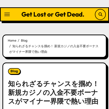
Skip
to
Get Lost or Get Dead.
content
Home
Blog
知られざるチャンスを掴め！ 新規カジノの入金不要ボーナス
がマイナー界隈で熱い理由
Blog
知られざるチャンスを掴め！
新規カジノの入金不要ボーナ
スがマイナー界隈で熱い理由