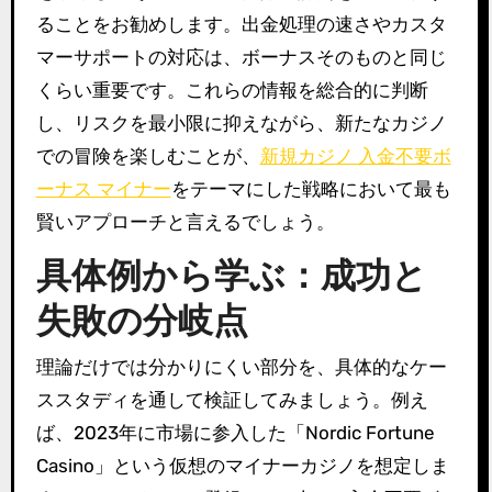
ることをお勧めします。出金処理の速さやカスタ
マーサポートの対応は、ボーナスそのものと同じ
くらい重要です。これらの情報を総合的に判断
し、リスクを最小限に抑えながら、新たなカジノ
での冒険を楽しむことが、
新規カジノ 入金不要ボ
ーナス マイナー
をテーマにした戦略において最も
賢いアプローチと言えるでしょう。
具体例から学ぶ：成功と
失敗の分岐点
理論だけでは分かりにくい部分を、具体的なケー
ススタディを通して検証してみましょう。例え
ば、2023年に市場に参入した「Nordic Fortune
Casino」という仮想のマイナーカジノを想定しま