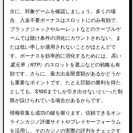
次に、対象ゲームを確認しましょう。多くの場
合、入金不要ボーナスはスロットにのみ有効で、
ブラックジャックやルーレットなどのテーブルゲ
ームでは賭け条件の消化にカウントされない、ま
たは低い率しか適用されないことがほとんどで
す。ボーナスを効率的に消化するためには、
高い
還元率（RTP）
のスロットを選ぶなどの戦略も有
効です。さらに、最大出金限度額があるかどうか
も重要なポイントです。たとえ巨額の勝利を得た
としても、$100までしか引き出せないといった制
限が設けられている場合があるからです。
情報収集も成功の鍵を握ります。信頼できるオン
ラインカジノ評価サイトやプレイヤーフォーラム
を活用し、そのカジノの実際の評判をチェックす