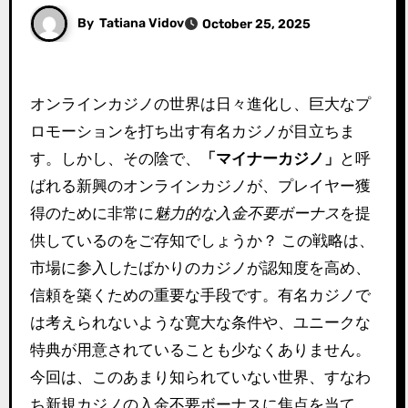
By
Tatiana Vidov
October 25, 2025
オンラインカジノの世界は日々進化し、巨大なプ
ロモーションを打ち出す有名カジノが目立ちま
す。しかし、その陰で、
「マイナーカジノ」
と呼
ばれる新興のオンラインカジノが、プレイヤー獲
得のために非常に
魅力的な入金不要ボーナス
を提
供しているのをご存知でしょうか？ この戦略は、
市場に参入したばかりのカジノが認知度を高め、
信頼を築くための重要な手段です。有名カジノで
は考えられないような寛大な条件や、ユニークな
特典が用意されていることも少なくありません。
今回は、このあまり知られていない世界、すなわ
ち新規カジノの入金不要ボーナスに焦点を当て、