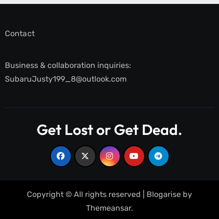
Contact
Business & collaboration inquiries:
SubaruJusty199_8@outlook.com
Get Lost or Get Dead.
Copyright © All rights reserved
|
Blogarise
by
Themeansar
.