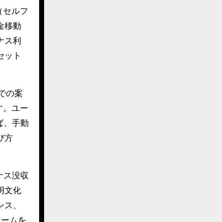
（セルフ
金移動
ナス利
セット
での案
す。ユー
ば、手動
び方
ナス没収
明文化
ンス、
ォームを