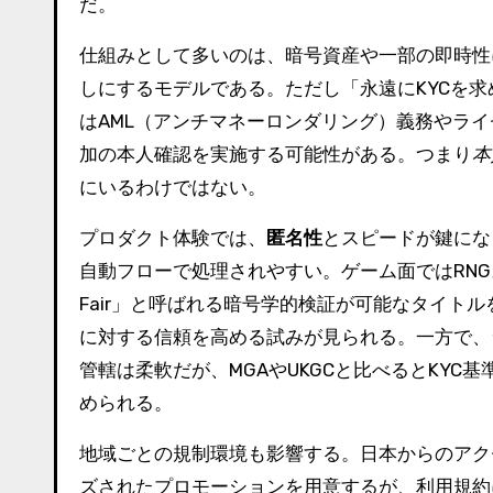
だ。
仕組みとして多いのは、暗号資産や一部の即時性
しにするモデルである。ただし「永遠にKYCを
はAML（アンチマネーロンダリング）義務やラ
加の本人確認を実施する可能性がある。つまり
本
にいるわけではない。
プロダクト体験では、
匿名性
とスピードが鍵にな
自動フローで処理されやすい。ゲーム面ではRNGス
Fair」と呼ばれる暗号学的検証が可能なタイト
に対する信頼を高める試みが見られる。一方で、
管轄は柔軟だが、MGAやUKGCと比べるとKY
められる。
地域ごとの規制環境も影響する。日本からのアク
ズされたプロモーションを用意するが、利用規約