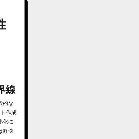
性
界線
般的な
ント作成
小化に
は軽快