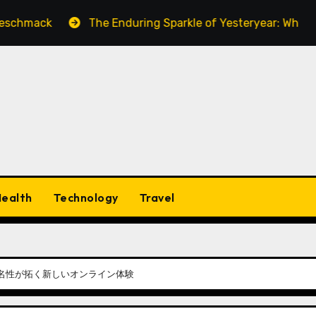
The Enduring Sparkle of Yesteryear: Why Vintage Cos
ealth
Technology
Travel
名性が拓く新しいオンライン体験