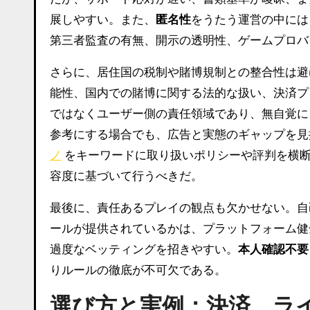
展しやすい。また、
匿名性
をうたう運営の中には
第三者監査の有無、開示の透明性、ゲームプロバ
さらに、居住国の税制や賭博規制との整合性は避
能性、国内での賭博に関する法的な扱い、決済プ
ではなくユーザー側の責任領域であり、無自覚に
参考にする場合でも、広告と実態のギャップを見
ノ
をキーワードに取り扱いポリシーや評判を横断
容度に基づいて行うべきだ。
最後に、責任あるプレイの観点も欠かせない。自
ールが提供されているかは、プラットフォーム健
過度なベッティングを招きやすい。
本人確認不要
りルールの徹底が不可欠である。
選び方と実例：決済、ラ