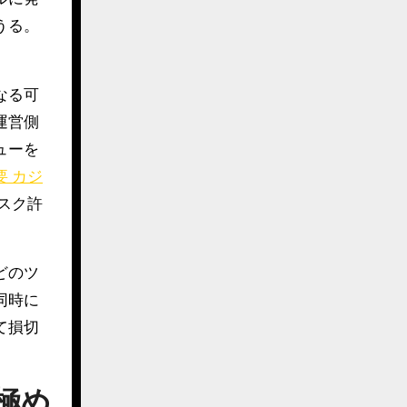
うる。
なる可
運営側
ューを
要 カジ
スク許
どのツ
同時に
て損切
極め