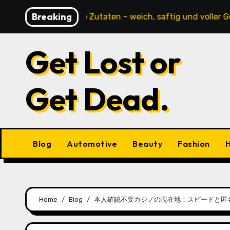
Skip
Breaking
ne tierische Zutaten – weich, saftig und voller Geschmack
to
content
Get Lost or
Get Dead.
Blog
Automotive
Beauty
Fashion
H
Home
Blog
本人確認不要カジノの現在地：スピードと匿