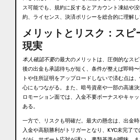
ス可能でも、規約に反するとアカウント凍結や没
約、ライセンス、決済ポリシーを総合的に理解し
メリットとリスク：スピ
現実
本人確認不要
の最大のメリットは、圧倒的なスピ
後の出金も承認待ちが短く、条件が整えば即時〜
トや住所証明をアップロードしないで済む点は、
心にもつながる。また、暗号資産や一部の高速決
ロモーション面では、入金不要ボーナスやキャッ
ある。
一方で、リスクも明確だ。最大の懸念は、出金時
入金や高額勝利がトリガーとなり、KYC未完了
だが、サポート応対が遅い、書類基準が曖昧、ま