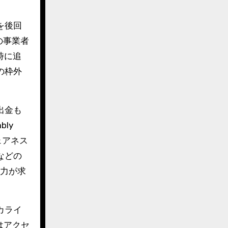
を後回
の事業者
時に追
の枠外
出金も
ly
ェアネス
などの
る力が求
カライ
はアクセ