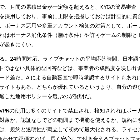
で、月間の累積出金が一定額を超えると、KYCの簡易審査
を採用しており、事前に上限を把握しておけば計画的に資
、ボーナス悪用や多重アカウント検知の対策として、ボー
れはボーナス消化条件（賭け条件）や許可ゲームの制限と
が起きにくい。
る。24時間対応、ライブチャットの平均応答時間、日本語
ートではない具体的な回答などは、事業者の成熟度を映し出
ード差だ。AIによる自動審査で即時承認するサイトもあれ
サイトもある。どちらが優れているというより、自分の遊
適した運用ポリシーを選ぶのが賢明だ。
VPNの使用は多くのサイトで禁止され、検知されればボー
対象か、認証なしでどの範囲まで機能を使えるか、規約に
は、規約と透明性が両立して初めて最大化される。ライセ
合わせて評価すれば、長く安心して付き合えるプラットフ