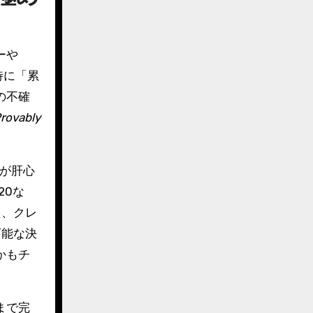
ーや
特に「累
の不確
rovably
が肝心
20な
た、クレ
可能な決
かもチ
まで完