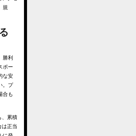
、規
る
、勝利
スポー
的な安
い。プ
場合も
も、累積
合は正当
ルに発