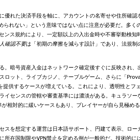
に優れた決済手段を軸に、アカウントの名寄せや住所確認
求められない」という意味ではない点に注意が必要だ。多く
イセンス規約により、一定額以上の入出金時や不審挙動検知
人確認不要
は「初期の摩擦を減らす設計」であり、法規制
る。暗号資産入金はネットワーク確定後すぐに反映され、
ロット、ライブカジノ、テーブルゲーム、さらに「Provab
ルを提供するケースが増えている。これにより、透明性とフ
ライセンスの管轄や審査基準には濃淡がある。キュラソー
C基準が相対的に緩いケースもあり、プレイヤーが自ら見極め
セスを想定する運営は日本語サポート、円建て表示、ロー
に所在国制限やVPN禁止を定める例が一般的だ。技術的に