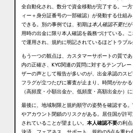
全自動化され、数分で資金移動が完了する。一方
ィー＋身分証番号の一部確認）が発動する仕組み
できる。別の事例では、初期は
本人確認不要
だが
用時の出金に限り本人確認を義務づけている。こ
で運用され、規約に明記されているほどトラブル
もう一つの観点は、カスタマーサポートの質であ
内の正確さ、KYC関連の質問に対するテンプレ
ザーの声として報告が多いのが、出金承認のスピ
フラグが立つたびに審査が止まり、時間がかかる
（高頻度・小額出金か、低頻度・高額出金か）に
最後に、地域制限と規約順守の姿勢を確認する。
やアカウント閉鎖のリスクがある。居住国が許可
されていることが望ましい。
本人確認不要
の利点
決済、フェアネス、サポート、規約の5点を重ね