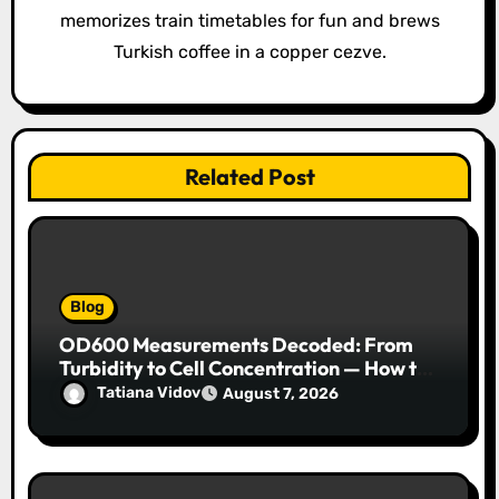
memorizes train timetables for fun and brews
n
Turkish coffee in a copper cezve.
Related Post
Blog
OD600 Measurements Decoded: From
Turbidity to Cell Concentration — How to
Get Every Data Point Right
Tatiana Vidov
August 7, 2026