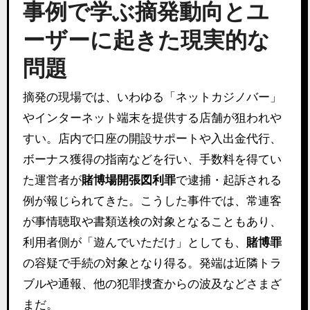
事例で学ぶ摘発動向とユ
ーザーに起きた現実的な
問題
摘発の現場では、いわゆる「ネットカジノバー」
やインターネット端末を提供する店舗が狙われや
すい。店内で口座の開設サポートや入出金代行、
ボーナス獲得の指南などを行い、手数料を得てい
た運営者が
賭博場開張図利罪
で逮捕・起訴される
例が報じられてきた。こうした事件では、常連客
が事情聴取や書類送検の対象となることもあり、
利用者側が「遊んでいただけ」としても、
賭博罪
の容疑で手続の対象となり得る。発端は近隣トラ
ブルや通報、他の犯罪捜査からの波及などさまざ
まだ。