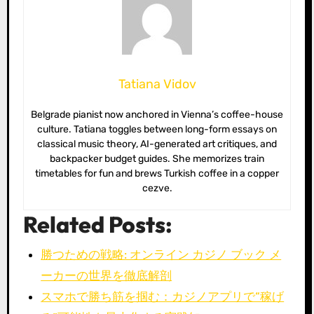
Tatiana Vidov
Belgrade pianist now anchored in Vienna’s coffee-house
culture. Tatiana toggles between long-form essays on
classical music theory, AI-generated art critiques, and
backpacker budget guides. She memorizes train
timetables for fun and brews Turkish coffee in a copper
cezve.
Related Posts:
勝つための戦略: オンライン カジノ ブック メ
ーカーの世界を徹底解剖
スマホで勝ち筋を掴む：カジノアプリで“稼げ