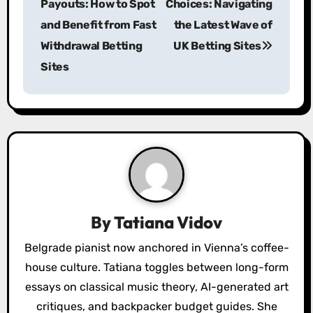
Payouts: How to Spot
Choices: Navigating
s
and Benefit from Fast
the Latest Wave of
Withdrawal Betting
UK Betting Sites
t
Sites
n
a
v
i
g
a
By
Tatiana Vidov
t
Belgrade pianist now anchored in Vienna’s coffee-
house culture. Tatiana toggles between long-form
i
essays on classical music theory, AI-generated art
o
critiques, and backpacker budget guides. She