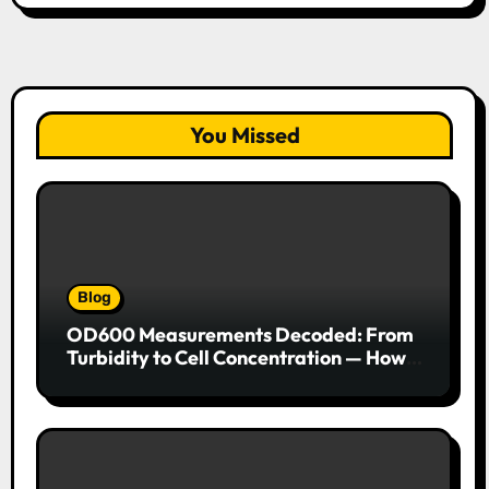
You Missed
Blog
OD600 Measurements Decoded: From
Turbidity to Cell Concentration — How
to Get Every Data Point Right