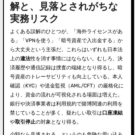
解と、見落とされがちな
実務リスク
よくある誤解のひとつが、「海外ライセンスがあ
る」「VPNを使う」「暗号資産で入出金する」か
ら大丈夫という主張だ。これらはいずれも日本法
上の
違法
性を消す事情にはならない。むしろ、決
済履歴や通信記録は捜査の端緒となり得るし、暗
号資産のトレーサビリティも向上している。本人
確認（KYC）や送金監視（AML/CFT）の厳格化に
より、資金の流れが可視化される場面は増えた。
銀行や決済事業者は利用規約で賭博関連の利用を
禁じていることが多く、疑わしい取引は
口座凍結
や
取引停止
の対象となり得る。
少額なら見逃される、というのも危険な思い込み