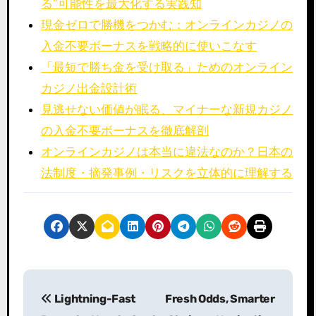
る”可能性を最大化する実践知
現金ゼロで勝機をつかむ：オンラインカジノの
入金不要ボーナスを戦略的に使いこなす
「最短で勝ち金を受け取る」ためのオンライン
カジノ出金設計術
見逃せない価値が眠る、マイナーな新規カジノ
の入金不要ボーナスを徹底解剖
オンラインカジノは本当に違法なのか？日本の
法制度・摘発事例・リスクを立体的に理解する
P
Lightning-Fast
Fresh Odds, Smarter
o