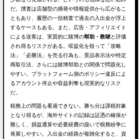
だ。捜査は店舗型の摘発や情報提供から広がるこ
ともあり、履歴の一括精査で過去の入出金が浮上
するケースもある。また、広告・アフィリエイト
による送客は、実質的に賭博の
幇助・教唆
と評価
され得るリスクがある。収益化を狙って「攻略
法」「必勝法」を売る行為も、景品表示法や特定
商取引法、さらには賭博幇助との関係で問題化し
やすい。プラットフォーム側のポリシー違反によ
るアカウント停止や収益剥奪も現実的なリスク
だ。
税務上の問題も看過できない。勝ち分は課税対象
となり得るが、海外サイトの記録は証憑の確保が
難しく、損益通算や必要経費の扱いで税務紛争に
発展しやすい。入出金の経路が複雑化すると、資