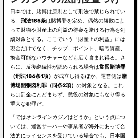
日本では、賭博は原則として刑法で禁じられてい
る。
刑法185条
は賭博罪を定め、偶然の勝敗によ
って財物や財産上の利益の得喪を賭ける行為を処
罰対象とする。ここでいう「財産上の利益」には
現金だけでなく、チップ、ポイント、暗号資産、
換金可能なバウチャーなども広く含まれ得る。さ
らに、反復継続性が認められる場合は
常習賭博罪
（刑法186条1項）
が成立し得るほか、運営側は
賭
博場開張図利罪（同条2項）
の対象となる。これ
らは罰金にとどまらず、懲役の対象にもなり得る
重大な犯罪だ。
「では
オンラインカジノ
はどうか」という点につ
いては、運営サーバーや事業者が海外にあって合
法的にライセンスを受けている場合でも、日本国