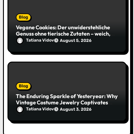
Blog
Vegane Cookies: Der unwiderstehliche
Genuss ohne tierische Zutaten – weich,
saftig und voller Geschmack
Tatiana Vidov
August 5, 2026
Blog
The Enduring Sparkle of Yesteryear: Why
Vintage Costume Jewelry Captivates
Collectors and Style Icons Alike
Tatiana Vidov
August 3, 2026