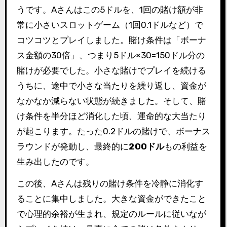
うです。Aさんはこの5ドルを、1回の賭け額が非
常に小さいスロットゲーム（1回0.1ドルなど）で
コツコツとプレイしました。賭け条件は「ボーナ
ス金額の30倍」、つまり5ドル×30=150ドル分の
賭けが必要でした。小さな賭けでプレイを続ける
うちに、途中で小さな当たりを繰り返し、資金が
なかなか減らない状態が続きました。そして、賭
け条件を半分ほど消化した頃、運命的な大当たり
が起こります。たった0.2ドルの賭けで、ボーナス
ラウンドが発動し、最終的に
200ドル
もの利益を
生み出したのです。
この後、Aさんは残りの賭け条件を冷静に消化す
ることに集中しました。大きな資金ができたこと
で心理的余裕が生まれ、規定のルールに従いなが