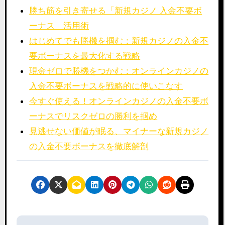
勝ち筋を引き寄せる「新規カジノ 入金不要ボ
ーナス」活用術
はじめてでも勝機を掴む：新規カジノの入金不
要ボーナスを最大化する戦略
現金ゼロで勝機をつかむ：オンラインカジノの
入金不要ボーナスを戦略的に使いこなす
今すぐ使える！オンラインカジノの入金不要ボ
ーナスでリスクゼロの勝利を掴め
見逃せない価値が眠る、マイナーな新規カジノ
の入金不要ボーナスを徹底解剖
P