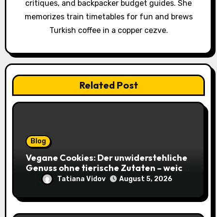
i
critiques, and backpacker budget guides. She
o
memorizes train timetables for fun and brews
Turkish coffee in a copper cezve.
n
Related Post
Blog
Vegane Cookies: Der unwiderstehliche
Genuss ohne tierische Zutaten – weich,
saftig und voller Geschmack
Tatiana Vidov
August 5, 2026