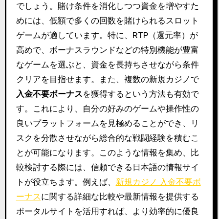
でしょう。賭け条件を消化しつつ資金を増やすた
めには、低額で多くの回数を賭けられるスロット
ゲームが適しています。特に、RTP（還元率）が
高めで、ボーナスラウンドなどの特別機能が豊富
なゲームを選ぶと、資金を長持ちさせながら条件
クリアを目指せます。また、複数の新規カジノで
入金不要ボーナス
を獲得するという方法も有効で
す。これにより、自分の好みのゲームや操作性の
良いプラットフォームを見極めることができ、リ
スクを分散させながら総合的な戦闘経験を積むこ
とが可能になります。このような情報を集め、比
較検討する際には、信頼できる日本語の情報サイ
トが役立ちます。例えば、
新規カジノ 入金不要ボ
ーナス
に関する詳細な比較や最新情報を提供する
ポータルサイトを活用すれば、より効率的に優良