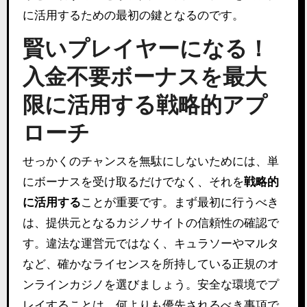
に活用するための最初の鍵となるのです。
賢いプレイヤーになる！
入金不要ボーナスを最大
限に活用する戦略的アプ
ローチ
せっかくのチャンスを無駄にしないためには、単
にボーナスを受け取るだけでなく、それを
戦略的
に活用する
ことが重要です。まず最初に行うべき
は、提供元となるカジノサイトの信頼性の確認で
す。違法な運営元ではなく、キュラソーやマルタ
など、確かなライセンスを所持している正規のオ
ンラインカジノを選びましょう。安全な環境でプ
レイすることは、何よりも優先されるべき事項で