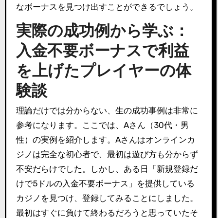
なボーナスを見つけ出すことができるでしょう。
実際の成功例から学ぶ：
入金不要ボーナスで利益
を上げたプレイヤーの体
験談
理論だけでは分からない、生の成功事例は非常に
参考になります。ここでは、Aさん（30代・男
性）の実例を紹介します。Aさんはオンラインカ
ジノは完全な初心者で、最初は遊び方も分からず
不安だらけでした。しかし、ある日「新規登録だ
けで5ドルの入金不要ボーナス」を提供している
カジノを見つけ、登録してみることにしました。
最初はすぐに負けて終わるだろうと思っていたそ