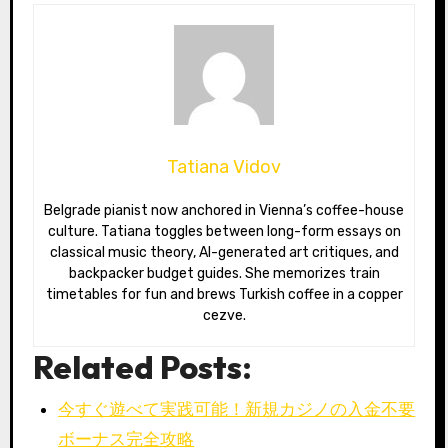
Tatiana Vidov
Belgrade pianist now anchored in Vienna’s coffee-house
culture. Tatiana toggles between long-form essays on
classical music theory, AI-generated art critiques, and
backpacker budget guides. She memorizes train
timetables for fun and brews Turkish coffee in a copper
cezve.
Related Posts:
今すぐ遊べて実践可能！新規カジノの入金不要
ボーナス完全攻略