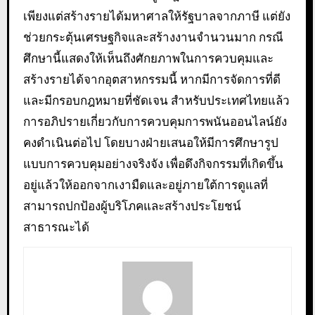
เพียงแต่สร้างรายได้มหาศาลให้รัฐบาลจากภาษี แต่ยัง
ช่วยกระตุ้นเศรษฐกิจและสร้างงานจำนวนมาก กรณี
ศึกษานี้แสดงให้เห็นถึงศักยภาพในการควบคุมและ
สร้างรายได้จากอุตสาหกรรมนี้ หากมีการจัดการที่ดี
และมีกรอบกฎหมายที่ชัดเจน สำหรับประเทศไทยแล้ว
การอภิปรายเกี่ยวกับการควบคุมการพนันออนไลน์ยัง
คงดำเนินต่อไป โดยบางฝ่ายเสนอให้มีการศึกษารูป
แบบการควบคุมอย่างจริงจัง เพื่อดึงกิจกรรมที่เกิดขึ้น
อยู่แล้วให้ออกจากเงามืดและอยู่ภายใต้การดูแลที่
สามารถปกป้องผู้บริโภคและสร้างประโยชน์
สาธารณะได้