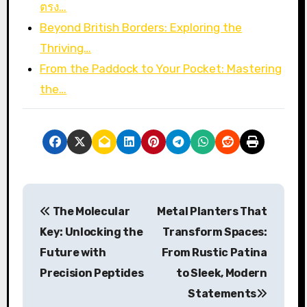
ตรง…
Beyond British Borders: Exploring the
Thriving…
From the Paddock to Your Pocket: Mastering
the…
P
The Molecular
Metal Planters That
o
Key: Unlocking the
Transform Spaces:
s
Future with
From Rustic Patina
Precision Peptides
to Sleek, Modern
t
Statements