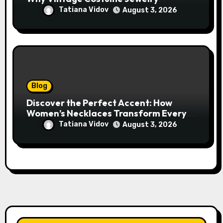
Captivates Collectors and Style Icons
Tatiana Vidov
August 3, 2026
Alike
Blog
Discover the Perfect Accent: How
Women’s Necklaces Transform Every
Outfit and Occasion
Tatiana Vidov
August 3, 2026