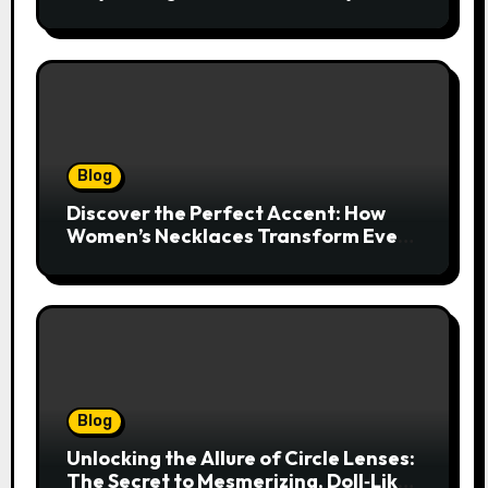
Captivates Collectors and Style Icons
Alike
Blog
Discover the Perfect Accent: How
Women’s Necklaces Transform Every
Outfit and Occasion
Blog
Unlocking the Allure of Circle Lenses:
The Secret to Mesmerizing, Doll‑Like